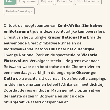
Intro
Programma
Prijzen
Extra info
Vluchtschema
Wildlife Avontuur
Kruger, Zimbabwe en
Hotels/Campings
Okavango (18 dagen)
Ontdek de hoogtepunten van
Zuid-Afrika, Zimbabwe
KAMPEERSAFARI
en Botswana
tijdens deze avontuurlijke kampeersafari.
U reist van het wildrijke
Kruger National Park
via de
Johannesburg
18 dagen
eeuwenoude Great Zimbabwe Ruïnes en de
Maun
max.12
indrukwekkende Matobo Hills naar het olifantrijke
Hwange National Park en de spectaculaire
Victoria
Kamperen midden in de Afrikaanse wildernis
Watervallen
. Vervolgens steekt u de grens over naar
Safari's over land, over het water en te voet
Botswana, waar een bootcruise op de Chobe-rivier en
Van Kruger National Park tot de Okavango Delta
een meerdaags verblijf in de ongerepte
Okavango
Delta
op u wachten. U overnacht op sfeervolle campings
3084
v.a. €
midden in de natuur en beleeft Afrika van heel dichtbij.
Doordat de reis eindigt in Maun geniet u optimaal van
Bekijk data &
Offerte op
de laatste dagen in Botswana en sluit u deze
prijzen
maat
onvergetelijke safari ontspannen af.