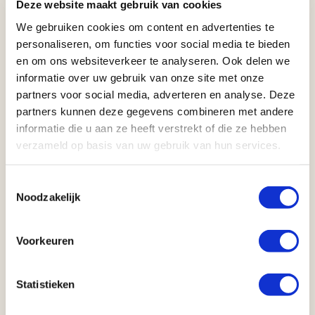
Deze website maakt gebruik van cookies
kantoor voor Euro 1 per slaapzak per dag op tour.
Gelieve dit te reserveren op het moment van boeking.
We gebruiken cookies om content en advertenties te
personaliseren, om functies voor social media te bieden
en om ons websiteverkeer te analyseren. Ook delen we
informatie over uw gebruik van onze site met onze
partners voor social media, adverteren en analyse. Deze
partners kunnen deze gegevens combineren met andere
informatie die u aan ze heeft verstrekt of die ze hebben
verzameld op basis van uw gebruik van hun services.
Toestemmingsselectie
Noodzakelijk
Voorkeuren
Statistieken
Local Payment