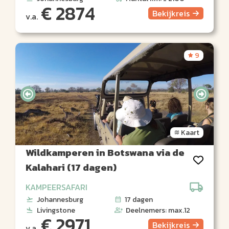
€ 2874
Bekijk
reis
v.a.
9
Kaart
Wildkamperen in Botswana via de
Kalahari (17 dagen)
KAMPEERSAFARI
Johannesburg
17 dagen
Livingstone
Deelnemers: max.12
€ 2971
Bekijk
reis
v.a.