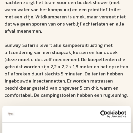
nachten zorgt het team voor een bucket shower (met
warm water van het kampvuur) en een primitief toilet
met een zitje. Wildkamperen is uniek, maar vergeet niet
dat we geen sporen van ons verblijf achterlaten en alle
afval meenemen.
Sunway Safari's levert alle kampeeruitrusting met
uitzondering van een slaapzak, kussen en handdoek
(deze moet u dus zelf meenemen). De koepeltenten die
gebruikt worden zijn 2,2 x 2,2 x 1,8 meter en het opzetten
of afbreken duurt slechts 5 minuten. De tenten hebben
ingebouwde insectennetten. Er worden matrassen
beschikbaar gesteld van ongeveer 5 cm dik, warm en
comfortabel. De campingstoelen hebben een rugleuning.
Dit is een
"Under Canvas kampeertrip"
. U dient zelf
een slaapzak, een (compact) kussen en een handdoek
mee te nemen. Mocht u zelf geen slaapzak hebben, dan
kunt u een slaapzak en kussen huren bij het Sunway