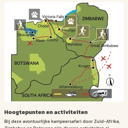
Hoogtepunten en activiteiten
Bij deze avontuurlijke kampeersafari door Zuid-Afrika,
Zimbabwe en Botswana zijn diverse activiteiten al