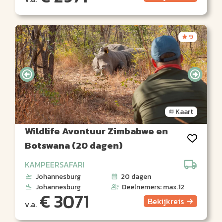
9
Kaart
Wildlife Avontuur Zimbabwe en
Botswana (20 dagen)
KAMPEERSAFARI
Johannesburg
20 dagen
Johannesburg
Deelnemers: max.12
€ 3071
Bekijk
reis
v.a.