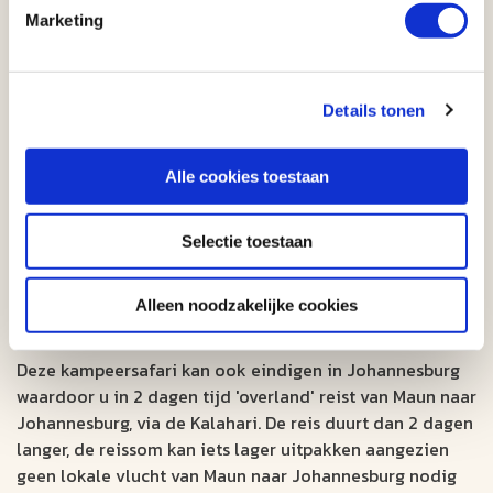
Voor deze Small-Group kampeersafari wordt een
Marketing
verplichte "local payment" toegepast. De kosten hiervoor
zijn
US $ 300,- per persoon
. Dit is een bijdrage voor de
lokale uitvoerende kosten voor bijvoorbeeld entree van
Details tonen
de parken en overige entreeprijzen afhankelijk van de
reis. Deze bijdrage draagt u contant aan het begin van
de reis af aan de gids. Hiermee komt een groot deel van
Alle cookies toestaan
de kosten voor de reis lokaal ten goede aan beheer van
flora en fauna in het land wat u bezoekt. Ook lokale
Selectie toestaan
communities profiteren mee.
Alleen noodzakelijke cookies
Wilt u via de Kalahari reizen?
Deze kampeersafari kan ook eindigen in Johannesburg
waardoor u in 2 dagen tijd 'overland' reist van Maun naar
Johannesburg, via de Kalahari. De reis duurt dan 2 dagen
langer, de reissom kan iets lager uitpakken aangezien
geen lokale vlucht van Maun naar Johannesburg nodig