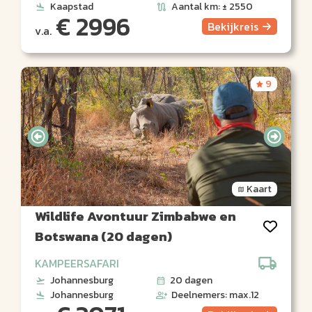
Kaapstad
Aantal km: ± 2550
€ 2996
Bekijk
reis
v.a.
9
Kaart
Wildlife Avontuur Zimbabwe en
Botswana (20 dagen)
KAMPEERSAFARI
Johannesburg
20 dagen
Johannesburg
Deelnemers: max.12