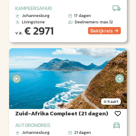
KAMPEERSAFARI
Johannesburg
17 dagen
Livingstone
Deelnemers: max.12
€ 2971
Bekijk
reis
v.a.
Kaart
Zuid-Afrika Compleet (21 dagen)
AUTORONDREIS
Johannesburg
21 dagen