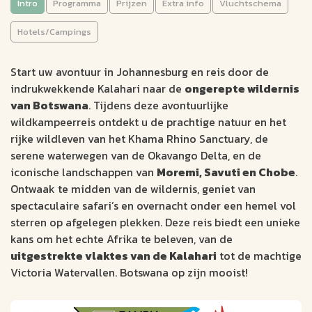
Intro
Programma
Prijzen
Extra info
Vluchtschema
Wildkamperen in
Botswana via de
Hotels/Campings
Kalahari (17 dagen)
Start uw avontuur in Johannesburg en reis door de
KAMPEERSAFARI
indrukwekkende Kalahari naar de
ongerepte wildernis
van Botswana
. Tijdens deze avontuurlijke
Johannesburg
17 dagen
wildkampeerreis ontdekt u de prachtige natuur en het
Livingstone
max.12
rijke wildleven van het Khama Rhino Sanctuary, de
serene waterwegen van de Okavango Delta, en de
Wildkamperen in Botswana's ongerepte natuur, van de
iconische landschappen van
Moremi, Savuti en Chobe
.
Kalahari tot Victoria Falls
Ontwaak te midden van de wildernis, geniet van
Unieke mokoro-excursie in de Okavango Delta
spectaculaire safari’s en overnacht onder een hemel vol
Ontdek het wildleven tijdens safari’s in Moremi, Savuti en
sterren op afgelegen plekken. Deze reis biedt een unieke
Chobe
kans om het echte Afrika te beleven, van de
uitgestrekte vlaktes van de Kalahari
tot de machtige
2971
Victoria Watervallen. Botswana op zijn mooist!
v.a. €
Bekijk data &
Offerte op