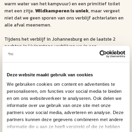
warm water van het kampvuur) en een primitief toilet
met een zitje.
Wildkamperen is uniek
, maar vergeet
niet dat we geen sporen van ons verblijf achterlaten en
alle afval meenemen.
Tijdens het verblijf in Johannesburg en de laatste 2
nachten in Livingstone verblijven we in een
guesthouse/lodge.
Sunway Safari's levert alle kampeeruitrusting met
uitzondering van een slaapzak, kussen en handdoek
Deze website maakt gebruik van cookies
(deze moet u dus zelf meenemen). De koepeltenten die
We gebruiken cookies om content en advertenties te
gebruikt worden zijn 2,2 x 2,2 x 1,8 meter en het opzetten
personaliseren, om functies voor social media te bieden
of afbreken duurt slechts 5 minuten. De tenten hebben
en om ons websiteverkeer te analyseren. Ook delen we
ingebouwde insectennetten. Er worden matrassen
informatie over uw gebruik van onze site met onze
beschikbaar gesteld van ongeveer 5 cm dik, warm en
partners voor social media, adverteren en analyse. Deze
comfortabel. De campingstoelen hebben een rugleuning.
partners kunnen deze gegevens combineren met andere
informatie die u aan ze heeft verstrekt of die ze hebben
Dit is een
"Under Canvas kampeertrip"
. U dient zelf