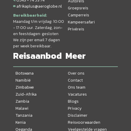
0543 - 74 53 74
Autoreis
afrikaplus@aeroglobe.nl
Groepsreis
Camperreis
Bereikbaarheid:
Maandag t/m vrijdag: 10:00
Kampeersafari
- 17:00 uur. Zaterdag, zon-
Privéreis
en feestdagen: gesloten
We zijn per email 7 dagen
per week bereikbaar.
Reisaanbod
Meer
Botswana
Over ons
Namibië
Contact
Zimbabwe
Ons team
Zuid-Afrika
Vacatures
Zambia
Blogs
Malawi
Privacy
Tanzania
Disclaimer
Kenia
Reisvoorwaarden
Oeganda
Veelgestelde vragen