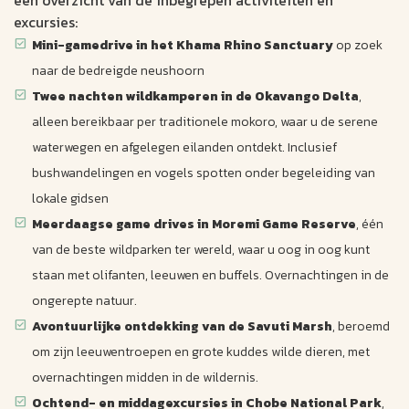
excursies:
Mini-gamedrive in het Khama Rhino Sanctuary
op zoek
naar de bedreigde neushoorn
Twee nachten wildkamperen in de Okavango Delta
,
alleen bereikbaar per traditionele mokoro, waar u de serene
waterwegen en afgelegen eilanden ontdekt. Inclusief
bushwandelingen en vogels spotten onder begeleiding van
lokale gidsen
Meerdaagse game drives in Moremi Game Reserve
, één
van de beste wildparken ter wereld, waar u oog in oog kunt
staan met olifanten, leeuwen en buffels. Overnachtingen in de
ongerepte natuur.
Avontuurlijke ontdekking van de Savuti Marsh
, beroemd
om zijn leeuwentroepen en grote kuddes wilde dieren, met
overnachtingen midden in de wildernis.
Ochtend- en middagexcursies in Chobe National Park
,