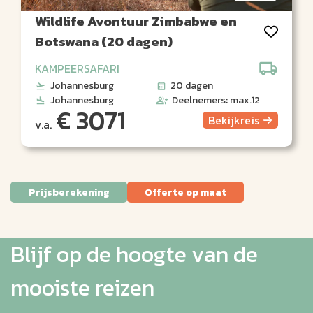
Wildlife Avontuur Zimbabwe en
Botswana (20 dagen)
KAMPEERSAFARI
Johannesburg
20 dagen
Johannesburg
Deelnemers: max.12
€ 3071
Bekijk
reis
v.a.
Prijsberekening
Offerte op maat
Blijf op de hoogte van de
mooiste reizen