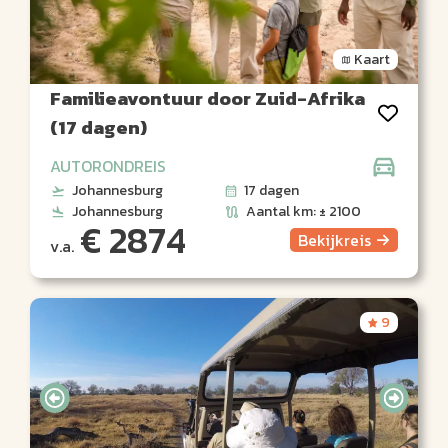
Kaart
Familieavontuur door Zuid-Afrika
(17 dagen)
AUTORONDREIS
Johannesburg
17 dagen
Johannesburg
Aantal km: ± 2100
€ 2874
Bekijk
reis
v.a.
9