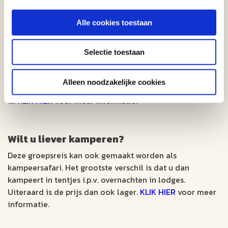
Wilt u via de Kalahari reizen?
Alle cookies toestaan
Deze groepsreis kan ook eindigen in Johannesburg
waardoor u in 2 dagen tijd 'overland' reist van Maun naar
Selectie toestaan
Johannesburg, via de Kalahari. De reis duurt dan 2 dagen
langer, de reissom kan iets lager uitpakken aangezien
Alleen noodzakelijke cookies
geen lokale vlucht van Maun naar Johannesburg nodig
is.
KLIK HIER
voor meer informatie.
Wilt u liever kamperen?
Deze groepsreis kan ook gemaakt worden als
kampeersafari. Het grootste verschil is dat u dan
kampeert in tentjes i.p.v. overnachten in lodges.
Uiteraard is de prijs dan ook lager.
KLIK HIER
voor meer
informatie.