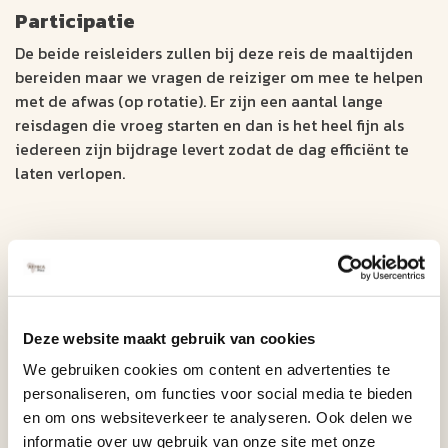
Participatie
De beide reisleiders zullen bij deze reis de maaltijden
bereiden maar we vragen de reiziger om mee te helpen
met de afwas (op rotatie). Er zijn een aantal lange
reisdagen die vroeg starten en dan is het heel fijn als
iedereen zijn bijdrage levert zodat de dag efficiënt te
laten verlopen.
Overnachtingen
Tijdens deze Small-Group Safari verblijft u totaal 13
nachten in verschillende comfortabele soorten
accommodaties. Het zijn guesthouses, chalets, hotels,
Deze website maakt gebruik van cookies
lodges en permanente tentenkampen met een goede
We gebruiken cookies om content en advertenties te
prijs/kwaliteit verhouding en meestal met een eigen
personaliseren, om functies voor social media te bieden
badkamer. Kamers hebben veelal aparte bedden.
en om ons websiteverkeer te analyseren. Ook delen we
informatie over uw gebruik van onze site met onze