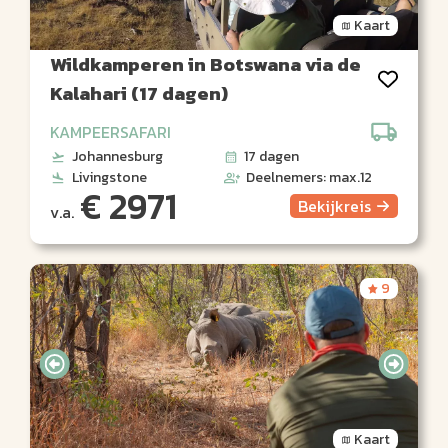
Kaart
Wildkamperen in Botswana via de
Kalahari (17 dagen)
KAMPEERSAFARI
Johannesburg
17 dagen
Livingstone
Deelnemers: max.12
€ 2971
Bekijk
reis
v.a.
9
Kaart