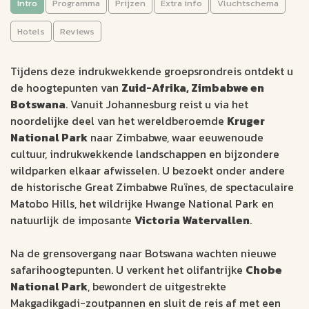
Intro
Programma
Prijzen
Extra info
Vluchtschema
Het beste van Kruger,
Zimbabwe en Okavango
Hotels
Reviews
(18 dagen)
Tijdens deze indrukwekkende groepsrondreis ontdekt u
GROEPSRONDREIS
de hoogtepunten van
Zuid-Afrika, Zimbabwe en
Botswana
. Vanuit Johannesburg reist u via het
Johannesburg
18 dagen
noordelijke deel van het wereldberoemde
Kruger
Maun
Deelnemers: max.12
National Park
naar Zimbabwe, waar eeuwenoude
cultuur, indrukwekkende landschappen en bijzondere
Van Kruger National Park tot de Okavango Delta
wildparken elkaar afwisselen. U bezoekt onder andere
Safari's per 4x4, boot én traditionele mokoro
de historische Great Zimbabwe Ruïnes, de spectaculaire
UNESCO-werelderfgoed en de Victoria Watervallen
Matobo Hills, het wildrijke Hwange National Park en
3759
natuurlijk de imposante
Victoria Watervallen
.
v.a. €
Na de grensovergang naar Botswana wachten nieuwe
Bekijk data &
Offerte op
safarihoogtepunten. U verkent het olifantrijke
Chobe
prijzen
maat
National Park
, bewondert de uitgestrekte
Makgadikgadi-zoutpannen en sluit de reis af met een