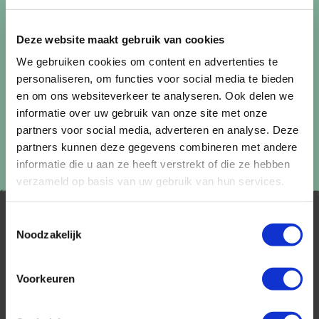
Lees in ons
privacybeleid
hoe wij zorgvuldig omgaan met uw
gegevens.
Deze website maakt gebruik van cookies
We gebruiken cookies om content en advertenties te
personaliseren, om functies voor social media te bieden
en om ons websiteverkeer te analyseren. Ook delen we
informatie over uw gebruik van onze site met onze
partners voor social media, adverteren en analyse. Deze
partners kunnen deze gegevens combineren met andere
informatie die u aan ze heeft verstrekt of die ze hebben
verzameld op basis van uw gebruik van hun services.
Toestemmingsselectie
Noodzakelijk
Voorkeuren
AfrikaPlus is al 25 jaar toonaangevend op de