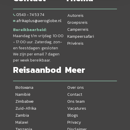
0543 - 74 53 74
Autoreis
afrikaplus@aeroglobe.nl
Groepsreis
Camperreis
Bereikbaarheid:
Maandag t/m vrijdag: 10:00
Kampeersafari
- 17:00 uur. Zaterdag, zon-
Privéreis
en feestdagen: gesloten
We zijn per email 7 dagen
per week bereikbaar.
Reisaanbod
Meer
Botswana
Over ons
Namibië
Contact
Zimbabwe
Ons team
Zuid-Afrika
Vacatures
Zambia
Blogs
Malawi
Privacy
Tanzania
Disclaimer