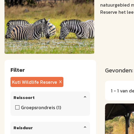
natuurgebied me
Reserve het lee
Filter
Gevonden
Kuti Wildlife Reserve
1 - 1 van d
Reissoort
Groepsrondreis (1)
Reisduur