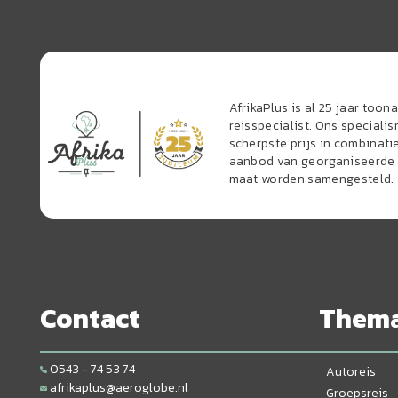
AfrikaPlus is al 25 jaar too
reisspecialist. Ons speciali
scherpste prijs in combinati
aanbod van georganiseerde r
maat worden samengesteld.
Contact
Them
0543 - 74 53 74
Autoreis
afrikaplus@aeroglobe.nl
Groepsreis