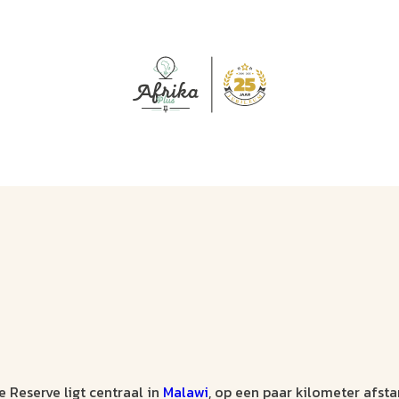
J
M
U
U
B
E
I
L
?
e Reserve ligt centraal in
Malawi
, op een paar kilometer afsta