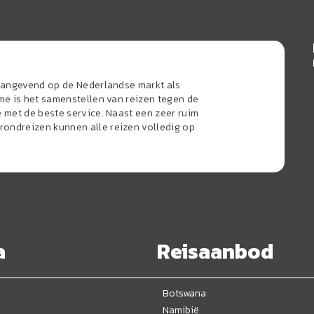
naangevend op de Nederlandse markt als
sme is het samenstellen van reizen tegen de
e met de beste service. Naast een zeer ruim
ondreizen kunnen alle reizen volledig op
a
Reisaanbod
Botswana
Namibië