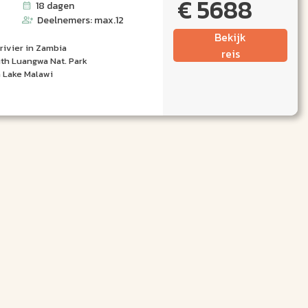
€ 5688
18 dagen
Deelnemers: max.12
Bekijk
rivier in Zambia
reis
th Luangwa Nat. Park
n Lake Malawi