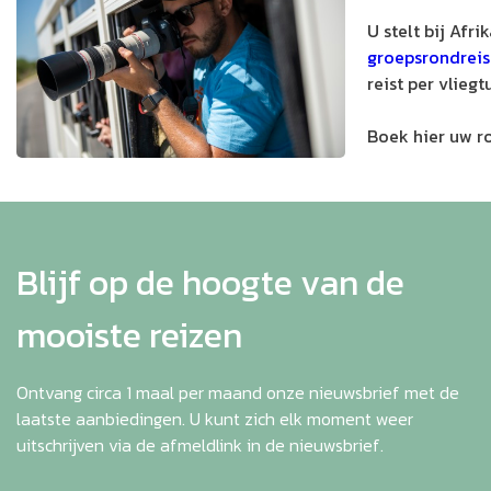
U stelt bij Afr
groepsrondreis
reist per vliegt
Boek hier uw ro
Blijf op de hoogte van de
mooiste reizen
Ontvang circa 1 maal per maand onze nieuwsbrief met de
laatste aanbiedingen. U kunt zich elk moment weer
uitschrijven via de afmeldlink in de nieuwsbrief.