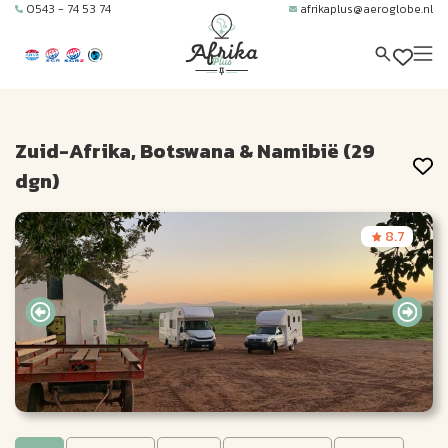
0543 - 74 53 74
afrikaplus@aeroglobe.nl
Zuid-Afrika, Botswana & Namibië (29
dgn)
8.7