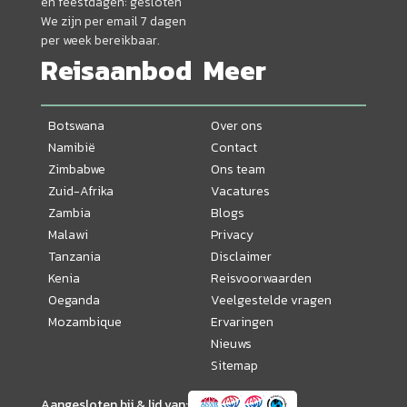
en feestdagen: gesloten
We zijn per email 7 dagen
per week bereikbaar.
Reisaanbod
Meer
Botswana
Over ons
Namibië
Contact
Zimbabwe
Ons team
Zuid-Afrika
Vacatures
Zambia
Blogs
Malawi
Privacy
Tanzania
Disclaimer
Kenia
Reisvoorwaarden
Oeganda
Veelgestelde vragen
Mozambique
Ervaringen
Nieuws
Sitemap
Aangesloten bij & lid van: