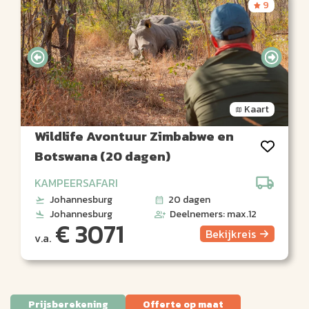
9
Kaart
Wildlife Avontuur Zimbabwe en
Botswana (20 dagen)
KAMPEERSAFARI
Johannesburg
20 dagen
Johannesburg
Deelnemers: max.12
€ 3071
Bekijk
reis
v.a.
Prijsberekening
Offerte op maat