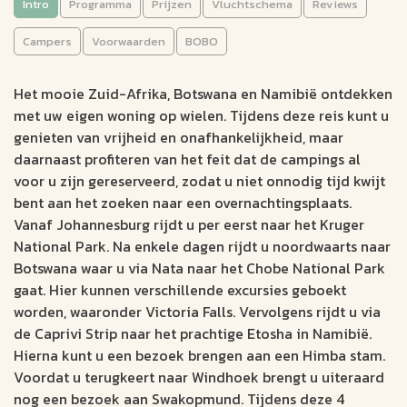
Intro
Programma
Prijzen
Vluchtschema
Reviews
Zuid-Afrika, Botswana &
Namibië (29 dgn)
Campers
Voorwaarden
BOBO
CAMPERRONDREIS
Het mooie Zuid-Afrika, Botswana en Namibië ontdekken
met uw eigen woning op wielen. Tijdens deze reis kunt u
Johannesburg
29 dagen
genieten van vrijheid en onafhankelijkheid, maar
Windhoek
Aantal km: ± 4500
daarnaast profiteren van het feit dat de campings al
voor u zijn gereserveerd, zodat u niet onnodig tijd kwijt
Slapen op restcamps midden in het Krugerpark
bent aan het zoeken naar een overnachtingsplaats.
Zie de vele olifanten in Chobe Nat. Park en bezoek Victoria
Vanaf Johannesburg rijdt u per eerst naar het Kruger
Falls in Zimbabwe
National Park. Na enkele dagen rijdt u noordwaarts naar
Aanschouw het wild bij waterdrinkplaatsen in Etosha
Botswana waar u via Nata naar het Chobe National Park
5181
gaat. Hier kunnen verschillende excursies geboekt
v.a. €
worden, waaronder Victoria Falls. Vervolgens rijdt u via
de Caprivi Strip naar het prachtige Etosha in Namibië.
Bekijk data &
Offerte op
Hierna kunt u een bezoek brengen aan een Himba stam.
prijzen
maat
Voordat u terugkeert naar Windhoek brengt u uiteraard
nog een bezoek aan Swakopmund. Tijdens deze 4