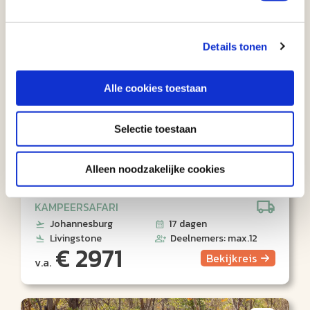
9
Details tonen
Alle cookies toestaan
Selectie toestaan
Kaart
Wildkamperen in Botswana via de
Alleen noodzakelijke cookies
Kalahari (17 dagen)
KAMPEERSAFARI
Johannesburg
17 dagen
Livingstone
Deelnemers: max.12
€ 2971
Bekijk
reis
v.a.