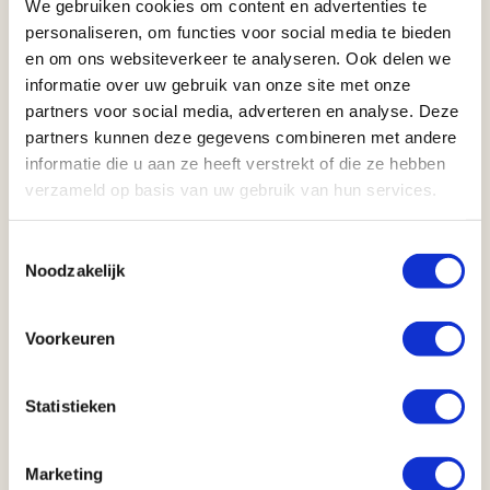
Anderen bekeken ook
We gebruiken cookies om content en advertenties te
personaliseren, om functies voor social media te bieden
en om ons websiteverkeer te analyseren. Ook delen we
informatie over uw gebruik van onze site met onze
partners voor social media, adverteren en analyse. Deze
partners kunnen deze gegevens combineren met andere
informatie die u aan ze heeft verstrekt of die ze hebben
verzameld op basis van uw gebruik van hun services.
Kaart
Toestemmingsselectie
Noodzakelijk
Familieavontuur door Zuid-Afrika
(17 dagen)
Voorkeuren
AUTORONDREIS
Johannesburg
17 dagen
Statistieken
Johannesburg
Aantal km: ± 2100
€ 2874
Bekijk
reis
v.a.
Marketing