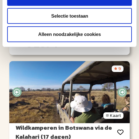
(17 dagen)
Selectie toestaan
AUTORONDREIS
Johannesburg
17 dagen
Johannesburg
Aantal km: ± 2100
Alleen noodzakelijke cookies
€ 2874
Bekijk
reis
v.a.
9
Kaart
Wildkamperen in Botswana via de
Kalahari (17 dagen)