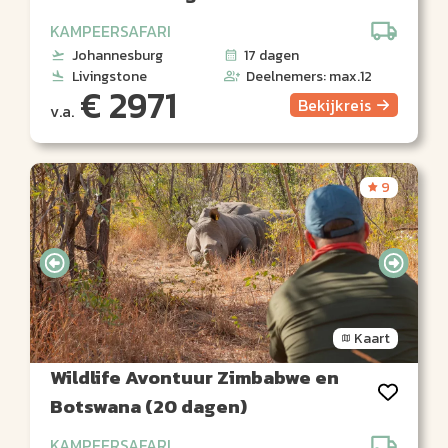
KAMPEERSAFARI
Johannesburg
17 dagen
Livingstone
Deelnemers: max.12
€ 2971
Bekijk
reis
v.a.
9
Kaart
Wildlife Avontuur Zimbabwe en
Botswana (20 dagen)
KAMPEERSAFARI