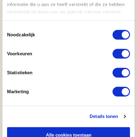
Voorbeeld: boekt u op
1 oktober 2026
een reis met
informatie die u aan ze heeft verstrekt of die ze hebben
vertrek op
1 november 2027
, dan ontvangt u
€ 300,-
verzameld op basis van uw gebruik van hun services.
vroegboekkorting.
Toestemmingsselectie
Noodzakelijk
Anderen bekeken ook
Voorkeuren
Statistieken
Marketing
Details tonen
Kaart
Familieavontuur door Zuid-Afrika
Alle cookies toestaan