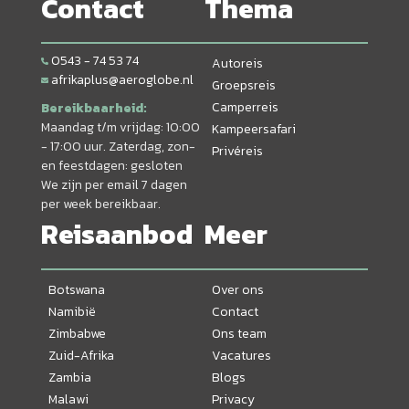
Contact
Thema
0543 - 74 53 74
Autoreis
afrikaplus@aeroglobe.nl
Groepsreis
Camperreis
Bereikbaarheid:
Maandag t/m vrijdag: 10:00
Kampeersafari
- 17:00 uur. Zaterdag, zon-
Privéreis
en feestdagen: gesloten
We zijn per email 7 dagen
per week bereikbaar.
Reisaanbod
Meer
Botswana
Over ons
Namibië
Contact
Zimbabwe
Ons team
Zuid-Afrika
Vacatures
Zambia
Blogs
Malawi
Privacy