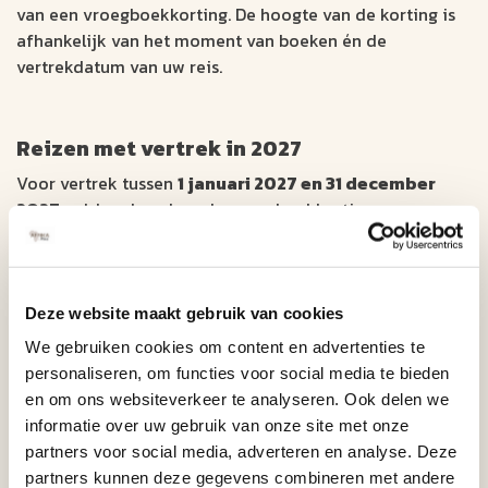
van een vroegboekkorting. De hoogte van de korting is
afhankelijk van het moment van boeken én de
vertrekdatum van uw reis.
Reizen met vertrek in 2027
Voor vertrek tussen
1 januari 2027 en 31 december
2027
gelden de volgende vroegboekkortingen per
boeking:
Boeken t/m
31 oktober 2026: € 150,-
korting
Boeken t/m
30 november 2026: € 120,-
korting
Boeken t/m
31 december 2026: € 90,-
korting
Deze website maakt gebruik van cookies
Boeken t/m
31 januari 2027: € 60,-
korting
We gebruiken cookies om content en advertenties te
Boeken t/m
28 februari 2027: € 30,-
korting
personaliseren, om functies voor social media te bieden
en om ons websiteverkeer te analyseren. Ook delen we
Extra vroeg = dubbele korting
informatie over uw gebruik van onze site met onze
Boekt u uw reis
meer dan 12 maanden vóór vertrek
,
partners voor social media, adverteren en analyse. Deze
dan ontvangt u
dubbele vroegboekkorting.
partners kunnen deze gegevens combineren met andere