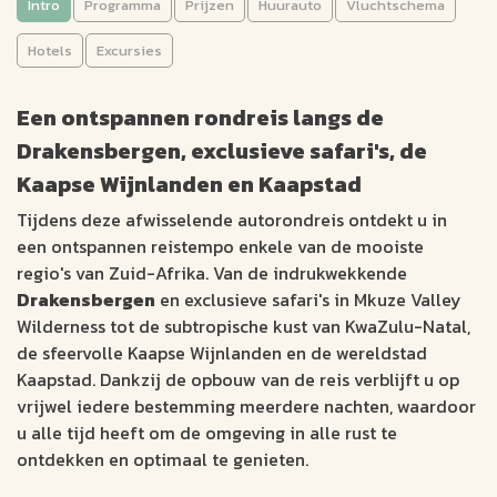
Intro
Programma
Prijzen
Huurauto
Vluchtschema
Van Safari tot de Kaapse
Wijnlanden (20 dagen)
Hotels
Excursies
AUTORONDREIS
Een ontspannen rondreis langs de
Drakensbergen, exclusieve safari's, de
Johannesburg
20 dagen
Kaapstad
Aantal km: ± 1300
Kaapse Wijnlanden en Kaapstad
Tijdens deze afwisselende autorondreis ontdekt u in
Ontdek Zuid-Afrika in een ontspannen reistempo
een ontspannen reistempo enkele van de mooiste
Exclusieve Big Five-safari's in het kleinschalige Mkuze Valley
regio's van Zuid-Afrika. Van de indrukwekkende
Wilderness
Drakensbergen
en exclusieve safari's in Mkuze Valley
Verblijf op een sfeervolle wine estate in de Kaapse
Wilderness tot de subtropische kust van KwaZulu-Natal,
Wijnlanden
de sfeervolle Kaapse Wijnlanden en de wereldstad
3107
Kaapstad. Dankzij de opbouw van de reis verblijft u op
v.a. €
vrijwel iedere bestemming meerdere nachten, waardoor
u alle tijd heeft om de omgeving in alle rust te
Bekijk data &
Offerte op
ontdekken en optimaal te genieten.
prijzen
maat