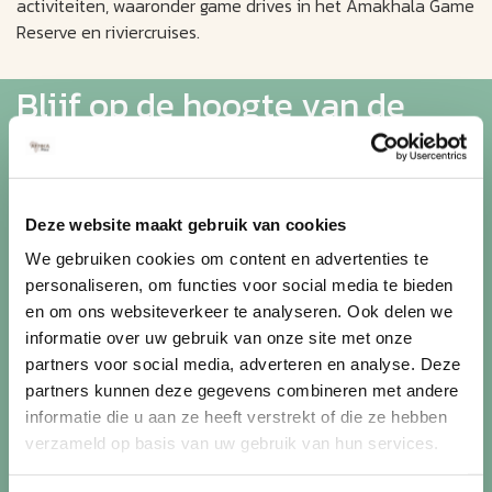
activiteiten, waaronder game drives in het Amakhala Game
Reserve en riviercruises.
Blijf op de hoogte van de
mooiste reizen
Ontvang circa 1 maal per maand onze nieuwsbrief met de
Deze website maakt gebruik van cookies
laatste aanbiedingen. U kunt zich elk moment weer
We gebruiken cookies om content en advertenties te
uitschrijven via de afmeldlink in de nieuwsbrief.
personaliseren, om functies voor social media te bieden
en om ons websiteverkeer te analyseren. Ook delen we
Aanmelden
informatie over uw gebruik van onze site met onze
Lees in ons
privacybeleid
hoe wij zorgvuldig omgaan met uw
partners voor social media, adverteren en analyse. Deze
gegevens.
partners kunnen deze gegevens combineren met andere
informatie die u aan ze heeft verstrekt of die ze hebben
verzameld op basis van uw gebruik van hun services.