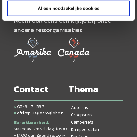
Alleen noodzakelijke cookies
Neem ook eens een kijkje bij onze
andere reisorganisaties:
Contact
Thema
0543 - 74 53 74
Autoreis
afrikaplus@aeroglobe.nl
Groepsreis
Camperreis
Bereikbaarheid:
Maandag t/m vrijdag: 10:00
Kampeersafari
- 17:00 uur. Zaterdag, zon-
Privéreis