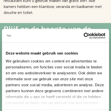
restaurant kunt u gebruik maken van gratis WiFi. Alle
kamers hebben een klamboe, veranda en badkamer met
douche en toilet.
Blijf op de hoogte van de
mooiste reizen
Ontvang circa 1 maal per maand onze nieuwsbrief met de
Deze website maakt gebruik van cookies
laatste aanbiedingen. U kunt zich elk moment weer
We gebruiken cookies om content en advertenties te
uitschrijven via de afmeldlink in de nieuwsbrief.
personaliseren, om functies voor social media te bieden
en om ons websiteverkeer te analyseren. Ook delen we
Aanmelden
informatie over uw gebruik van onze site met onze
partners voor social media, adverteren en analyse. Deze
Lees in ons
privacybeleid
hoe wij zorgvuldig omgaan met uw
partners kunnen deze gegevens combineren met andere
gegevens.
informatie die u aan ze heeft verstrekt of die ze hebben
verzameld op basis van uw gebruik van hun services.