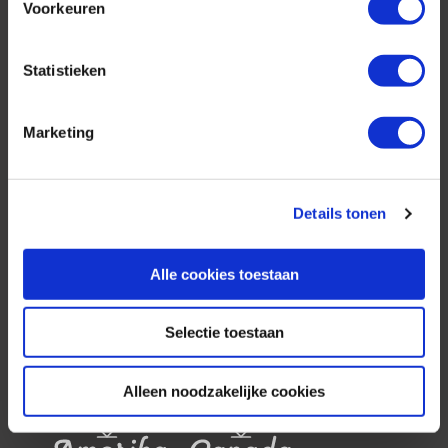
Voorkeuren
Statistieken
AfrikaPlus is al 25 jaar toonaangevend op de
Marketing
Nederlandse markt als reisspecialist. Ons
specialisme is het samenstellen van reizen tegen
de scherpste prijs in combinatie met de beste
service. Naast een zeer ruim aanbod van
Details tonen
georganiseerde rondreizen kunnen alle reizen
volledig op maat worden samengesteld.
Alle cookies toestaan
Selectie toestaan
Neem ook eens een kijkje bij onze
andere reisorganisaties:
Alleen noodzakelijke cookies