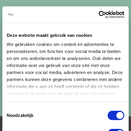
Ontvang circa 1 maal per maand onze nieuwsbrief met de
laatste aanbiedingen. U kunt zich elk moment weer
uitschrijven via de afmeldlink in de nieuwsbrief.
Aanmelden
Deze website maakt gebruik van cookies
We gebruiken cookies om content en advertenties te
Lees in ons
privacybeleid
hoe wij zorgvuldig omgaan met uw
personaliseren, om functies voor social media te bieden
gegevens.
en om ons websiteverkeer te analyseren. Ook delen we
informatie over uw gebruik van onze site met onze
partners voor social media, adverteren en analyse. Deze
partners kunnen deze gegevens combineren met andere
informatie die u aan ze heeft verstrekt of die ze hebben
verzameld op basis van uw gebruik van hun services.
Toestemmingsselectie
Noodzakelijk