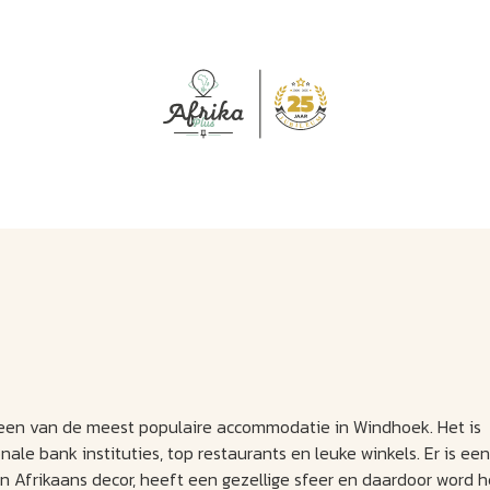
J
M
U
U
B
E
I
L
s een van de meest populaire accommodatie in Windhoek. Het is
ale bank instituties, top restaurants en leuke winkels. Er is een
en Afrikaans decor, heeft een gezellige sfeer en daardoor word h