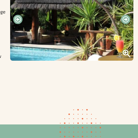
ige
w