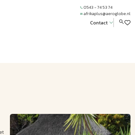
0543 - 74 53 74
afrikaplus@aeroglobe.nl
Contact
et