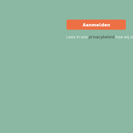
Aanmelden
Lees in ons
privacybeleid
hoe wij 