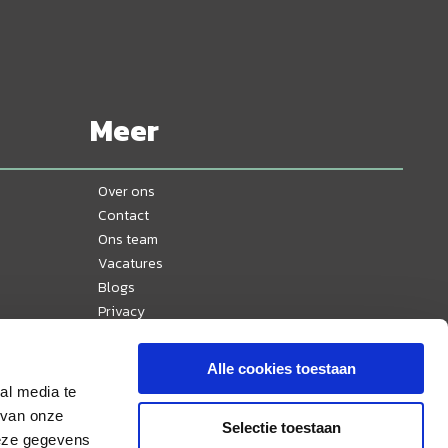
Meer
Over ons
Contact
Ons team
Vacatures
Blogs
Privacy
Disclaimer
Reisvoorwaarden
Alle cookies toestaan
Veelgestelde vragen
al media te
Ervaringen
 van onze
Selectie toestaan
Nieuws
deze gegevens