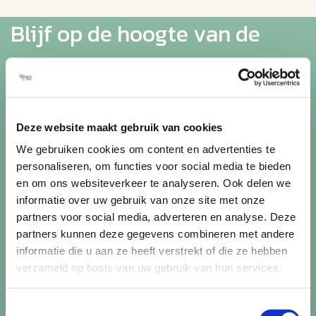
Blijf op de hoogte van de
mooiste reizen
Ontvang circa 1 maal per maand onze nieuwsbrief met de
laatste aanbiedingen. U kunt zich elk moment weer
Deze website maakt gebruik van cookies
uitschrijven via de afmeldlink in de nieuwsbrief.
We gebruiken cookies om content en advertenties te
personaliseren, om functies voor social media te bieden
Aanmelden
en om ons websiteverkeer te analyseren. Ook delen we
Lees in ons
privacybeleid
hoe wij zorgvuldig omgaan met uw
informatie over uw gebruik van onze site met onze
gegevens.
partners voor social media, adverteren en analyse. Deze
partners kunnen deze gegevens combineren met andere
informatie die u aan ze heeft verstrekt of die ze hebben
verzameld op basis van uw gebruik van hun services.
Toestemmingsselectie