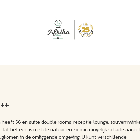
J
M
U
U
B
E
I
L
++
 heeft 56 en suite double rooms, receptie, lounge, souvenirwinke
dat het een is met de natuur en zo min mogelijk schade aanrich
erugkomen in de omliggende omgeving. U kunt verschillende