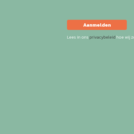
Aanmelden
Lees in ons
privacybeleid
hoe wij 