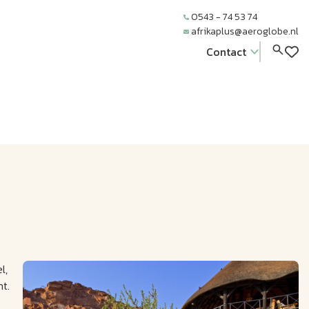
0543 - 74 53 74
afrikaplus@aeroglobe.nl
Contact
l,
t.