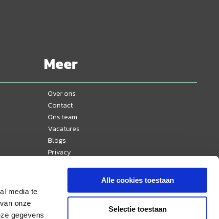
Meer
Over ons
Contact
Ons team
Vacatures
Blogs
Privacy
Disclaimer
Reisvoorwaarden
Alle cookies toestaan
Veelgestelde vragen
al media te
Ervaringen
 van onze
Selectie toestaan
Nieuws
deze gegevens