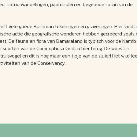
ed, natuurwandelingen, paardrijden en begeleide safari’s in de
eft vele goede Bushman tekeningen en graveringen. Hier vindt 
nische actie die geografische wonderen hebben gecreëerd zoals 
rest. De fauna en flora van Damaraland is typisch voor de Namib
se soorten van de Commiphora vindt u hier terug. De woestijn
ruisvogel en dit is nog maar een tipje van de sluier! Het wild le
ctiviteiten van de Conservancy.