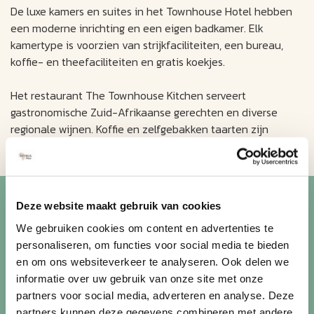
De luxe kamers en suites in het Townhouse Hotel hebben
een moderne inrichting en een eigen badkamer. Elk
kamertype is voorzien van strijkfaciliteiten, een bureau,
koffie- en theefaciliteiten en gratis koekjes.
Het restaurant The Townhouse Kitchen serveert
gastronomische Zuid-Afrikaanse gerechten en diverse
regionale wijnen. Koffie en zelfgebakken taarten zijn
verkrijgbaar in de lounge.
Blijf op de hoogte van de
Deze website maakt gebruik van cookies
mooiste reizen
We gebruiken cookies om content en advertenties te
personaliseren, om functies voor social media te bieden
Ontvang circa 1 maal per maand onze nieuwsbrief met de
en om ons websiteverkeer te analyseren. Ook delen we
laatste aanbiedingen. U kunt zich elk moment weer
informatie over uw gebruik van onze site met onze
uitschrijven via de afmeldlink in de nieuwsbrief.
partners voor social media, adverteren en analyse. Deze
partners kunnen deze gegevens combineren met andere