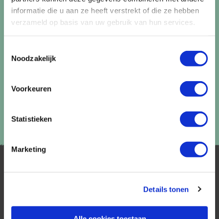
Aanmelden
informatie die u aan ze heeft verstrekt of die ze hebben
verzameld op basis van uw gebruik van hun services.
Lees in ons
privacybeleid
hoe wij zorgvuldig omgaan met uw
gegevens.
Toestemmingsselectie
Noodzakelijk
Voorkeuren
Statistieken
Marketing
Details tonen
Alle cookies toestaan