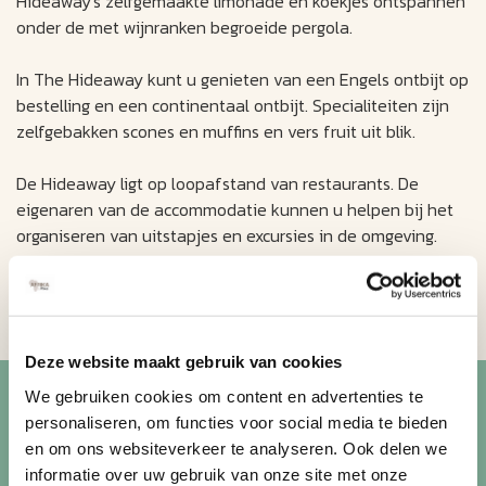
Hideaway's zelfgemaakte limonade en koekjes ontspannen
onder de met wijnranken begroeide pergola.
In The Hideaway kunt u genieten van een Engels ontbijt op
bestelling en een continentaal ontbijt. Specialiteiten zijn
zelfgebakken scones en muffins en vers fruit uit blik.
De Hideaway ligt op loopafstand van restaurants. De
eigenaren van de accommodatie kunnen u helpen bij het
organiseren van uitstapjes en excursies in de omgeving.
The Hideaway bevindt zich op 5 km van nationaal park
Bontebok en op 240 km van Kaapstad.
Deze website maakt gebruik van cookies
Blijf op de hoogte van de
We gebruiken cookies om content en advertenties te
mooiste reizen
personaliseren, om functies voor social media te bieden
en om ons websiteverkeer te analyseren. Ook delen we
informatie over uw gebruik van onze site met onze