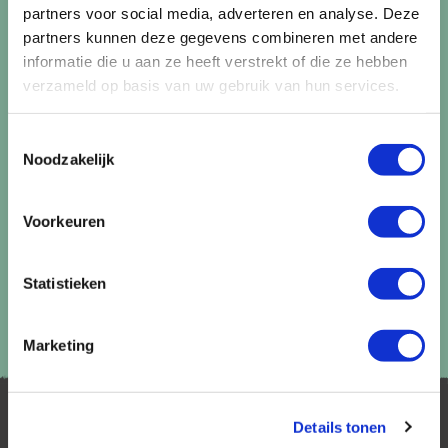
Ontvang circa 1 maal per maand onze nieuwsbrief met de
partners voor social media, adverteren en analyse. Deze
laatste aanbiedingen. U kunt zich elk moment weer
partners kunnen deze gegevens combineren met andere
uitschrijven via de afmeldlink in de nieuwsbrief.
informatie die u aan ze heeft verstrekt of die ze hebben
verzameld op basis van uw gebruik van hun services.
Aanmelden
Toestemmingsselectie
Lees in ons
privacybeleid
hoe wij zorgvuldig omgaan met uw
Noodzakelijk
gegevens.
Voorkeuren
Statistieken
Marketing
Details tonen