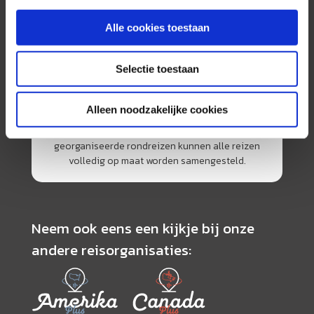
Alle cookies toestaan
Selectie toestaan
AfrikaPlus is al 25 jaar toonaangevend op de
Nederlandse markt als reisspecialist. Ons
specialisme is het samenstellen van reizen tegen
Alleen noodzakelijke cookies
de scherpste prijs in combinatie met de beste
service. Naast een zeer ruim aanbod van
georganiseerde rondreizen kunnen alle reizen
volledig op maat worden samengesteld.
Neem ook eens een kijkje bij onze
andere reisorganisaties: