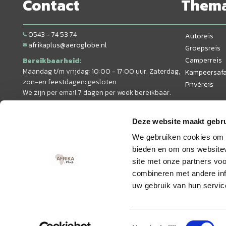
Contact
Them
0543 - 74 53 74
Autoreis
afrikaplus@aeroglobe.nl
Groepsreis
Camperreis
Bereikbaarheid:
Maandag t/m vrijdag: 10:00 - 17:00 uur. Zaterdag,
Kampeersafa
zon-en feestdagen: gesloten
Privéreis
We zijn per email 7 dagen per week bereikbaar.
Deze website maakt gebru
We gebruiken cookies om c
bieden en om ons websitev
site met onze partners vo
combineren met andere inf
uw gebruik van hun servic
© 2026 AfrikaPlus
Toestemmingsselectie