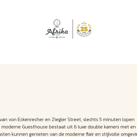
J
M
U
U
B
E
I
L
van von Eckenrecher en Ziegler Street, slechts 5 minuten lopen
it moderne Guesthouse bestaat uit 6 luxe double kamers met en
asten kunnen genieten van de moderne flair en stijlvolle omgevi