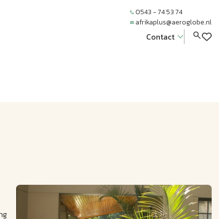
0543 - 74 53 74
afrikaplus@aeroglobe.nl
Contact
ng