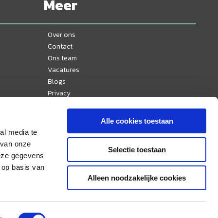
Meer
Over ons
Contact
Ons team
Vacatures
Blogs
Privacy
Disclaimer
Reisvoorwaarden
Alle cookies toestaan
Veelgestelde vragen
al media te
Ervaringen
 van onze
Selectie toestaan
Nieuws
deze gegevens
Sitemap
 op basis van
Alleen noodzakelijke cookies
Aangesloten bij & lid van: