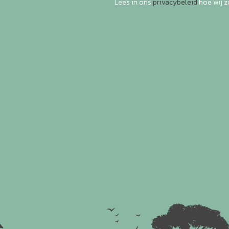
Lees in ons
privacybeleid
hoe wij 