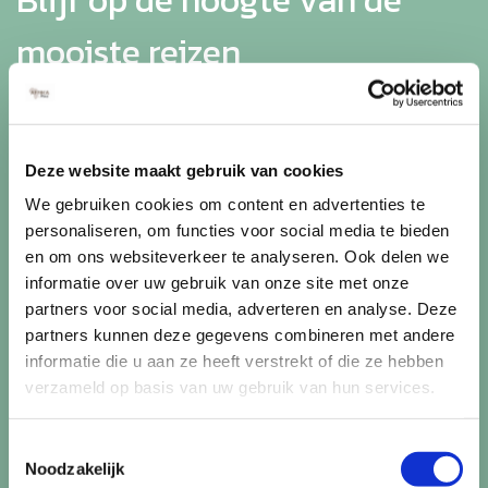
Blijf op de hoogte van de
mooiste reizen
Ontvang circa 1 maal per maand onze nieuwsbrief met de
laatste aanbiedingen. U kunt zich elk moment weer
uitschrijven via de afmeldlink in de nieuwsbrief.
Deze website maakt gebruik van cookies
We gebruiken cookies om content en advertenties te
Aanmelden
personaliseren, om functies voor social media te bieden
Lees in ons
privacybeleid
hoe wij zorgvuldig omgaan met uw
en om ons websiteverkeer te analyseren. Ook delen we
gegevens.
informatie over uw gebruik van onze site met onze
partners voor social media, adverteren en analyse. Deze
partners kunnen deze gegevens combineren met andere
informatie die u aan ze heeft verstrekt of die ze hebben
verzameld op basis van uw gebruik van hun services.
Toestemmingsselectie
Noodzakelijk