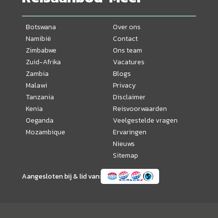
Botswana
Over ons
Namibië
Contact
Zimbabwe
Ons team
Zuid-Afrika
Vacatures
Zambia
Blogs
Malawi
Privacy
Tanzania
Disclaimer
Kenia
Reisvoorwaarden
Oeganda
Veelgestelde vragen
Mozambique
Ervaringen
Nieuws
Sitemap
Aangesloten bij & lid van: