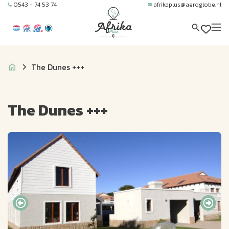
0543 - 74 53 74
afrikaplus@aeroglobe.nl
The Dunes +++
The Dunes +++