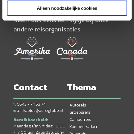
Alleen noodzakelijke cookies
Neem ook eens een kijkje bij onze
andere reisorganisaties:
Contact
Thema
0543 - 74 53 74
Autoreis
afrikaplus@aeroglobe.nl
Groepsreis
Camperreis
Bereikbaarheid:
Maandag t/m vrijdag: 10:00
Kampeersafari
- 17:00 uur. Zaterdag, zon-
Privéreis