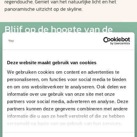
regendouche. Geniet van het natuurlijke licht en het
panoramische uitzicht op de skyline.
Blijf op de hoogte van de
mooiste reizen
Ontvang circa 1 maal per maand onze nieuwsbrief met de
Deze website maakt gebruik van cookies
laatste aanbiedingen. U kunt zich elk moment weer
We gebruiken cookies om content en advertenties te
uitschrijven via de afmeldlink in de nieuwsbrief.
personaliseren, om functies voor social media te bieden
en om ons websiteverkeer te analyseren. Ook delen we
Aanmelden
informatie over uw gebruik van onze site met onze
Lees in ons
privacybeleid
hoe wij zorgvuldig omgaan met uw
partners voor social media, adverteren en analyse. Deze
gegevens.
partners kunnen deze gegevens combineren met andere
informatie die u aan ze heeft verstrekt of die ze hebben
verzameld op basis van uw gebruik van hun services.