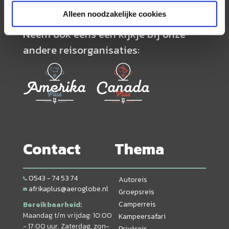
Alleen noodzakelijke cookies
Neem ook eens een kijkje bij onze
andere reisorganisaties:
Contact
Thema
0543 - 74 53 74
Autoreis
afrikaplus@aeroglobe.nl
Groepsreis
Camperreis
Bereikbaarheid:
Maandag t/m vrijdag: 10:00
Kampeersafari
- 17:00 uur. Zaterdag, zon-
Privéreis