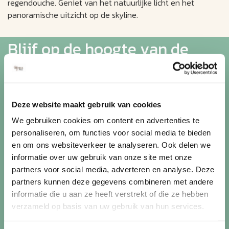
regendouche. Geniet van het natuurlijke licht en het
panoramische uitzicht op de skyline.
Blijf op de hoogte van de
mooiste reizen
Ontvang circa 1 maal per maand onze nieuwsbrief met de
Deze website maakt gebruik van cookies
laatste aanbiedingen. U kunt zich elk moment weer
We gebruiken cookies om content en advertenties te
uitschrijven via de afmeldlink in de nieuwsbrief.
personaliseren, om functies voor social media te bieden
en om ons websiteverkeer te analyseren. Ook delen we
Aanmelden
informatie over uw gebruik van onze site met onze
Lees in ons
privacybeleid
hoe wij zorgvuldig omgaan met uw
partners voor social media, adverteren en analyse. Deze
gegevens.
partners kunnen deze gegevens combineren met andere
informatie die u aan ze heeft verstrekt of die ze hebben
verzameld op basis van uw gebruik van hun services.