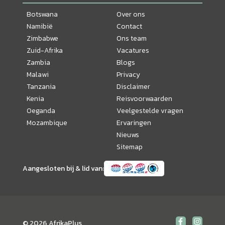
Botswana
Over ons
Namibië
Contact
Zimbabwe
Ons team
Zuid-Afrika
Vacatures
Zambia
Blogs
Malawi
Privacy
Tanzania
Disclaimer
Kenia
Reisvoorwaarden
Oeganda
Veelgestelde vragen
Mozambique
Ervaringen
Nieuws
Sitemap
Aangesloten bij & lid van:
© 2026 AfrikaPlus