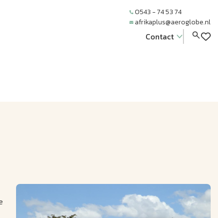
0543 - 74 53 74
afrikaplus@aeroglobe.nl
Contact
e