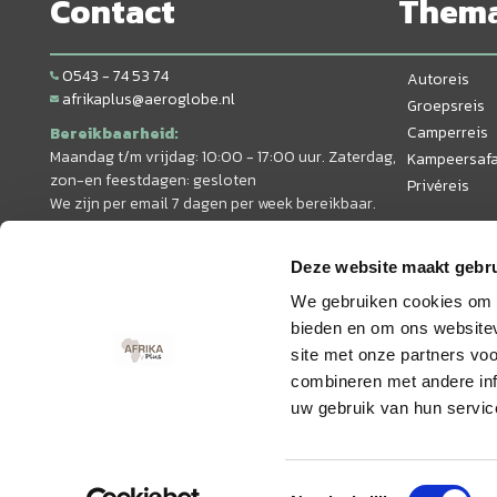
Contact
Them
0543 - 74 53 74
Autoreis
afrikaplus@aeroglobe.nl
Groepsreis
Camperreis
Bereikbaarheid:
Maandag t/m vrijdag: 10:00 - 17:00 uur. Zaterdag,
Kampeersafa
zon-en feestdagen: gesloten
Privéreis
We zijn per email 7 dagen per week bereikbaar.
Deze website maakt gebru
We gebruiken cookies om c
bieden en om ons websitev
site met onze partners vo
combineren met andere inf
uw gebruik van hun servic
© 2026 AfrikaPlus
Toestemmingsselectie