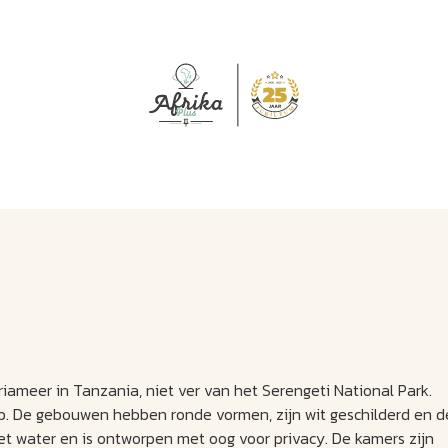
J
M
U
U
B
E
I
L
riameer in Tanzania, niet ver van het Serengeti National Park.
orp. De gebouwen hebben ronde vormen, zijn wit geschilderd en d
het water en is ontworpen met oog voor privacy. De kamers zijn