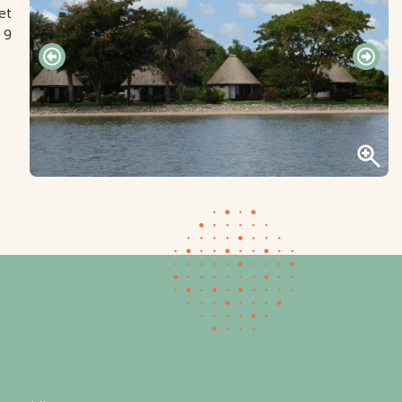
et
 9