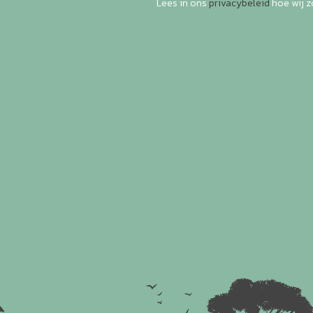
Lees in ons
privacybeleid
hoe wij 