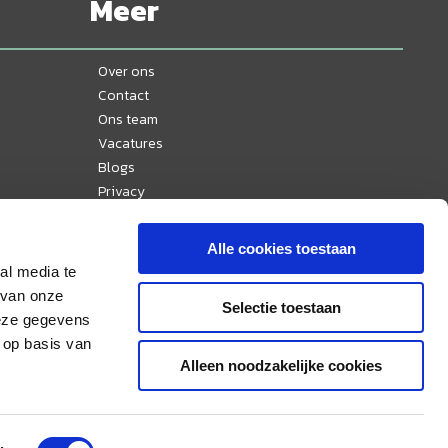
Meer
Over ons
Contact
Ons team
Vacatures
Blogs
Privacy
Disclaimer
Reisvoorwaarden
Alle cookies toestaan
Veelgestelde vragen
al media te
Ervaringen
 van onze
Selectie toestaan
Nieuws
deze gegevens
Sitemap
 op basis van
Alleen noodzakelijke cookies
Aangesloten bij & lid van: