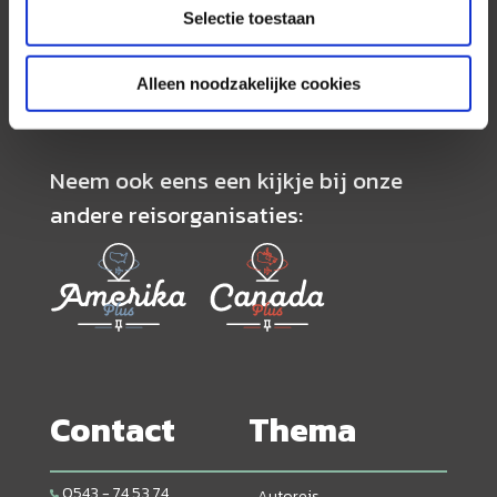
de scherpste prijs in combinatie met de beste
Selectie toestaan
service. Naast een zeer ruim aanbod van
georganiseerde rondreizen kunnen alle reizen
volledig op maat worden samengesteld.
Alleen noodzakelijke cookies
Neem ook eens een kijkje bij onze
andere reisorganisaties:
Contact
Thema
0543 - 74 53 74
Autoreis