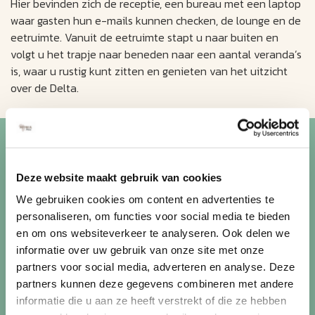
Hier bevinden zich de receptie, een bureau met een laptop
waar gasten hun e-mails kunnen checken, de lounge en de
eetruimte. Vanuit de eetruimte stapt u naar buiten en
volgt u het trapje naar beneden naar een aantal veranda’s
is, waar u rustig kunt zitten en genieten van het uitzicht
over de Delta.
Blijf op de hoogte van de
mooiste reizen
Deze website maakt gebruik van cookies
We gebruiken cookies om content en advertenties te
Ontvang circa 1 maal per maand onze nieuwsbrief met de
personaliseren, om functies voor social media te bieden
laatste aanbiedingen. U kunt zich elk moment weer
en om ons websiteverkeer te analyseren. Ook delen we
uitschrijven via de afmeldlink in de nieuwsbrief.
informatie over uw gebruik van onze site met onze
partners voor social media, adverteren en analyse. Deze
Aanmelden
partners kunnen deze gegevens combineren met andere
Lees in ons
privacybeleid
hoe wij zorgvuldig omgaan met uw
informatie die u aan ze heeft verstrekt of die ze hebben
gegevens.