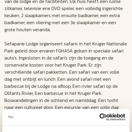
van de lodge en de faciliteiten. Elk huis heeft een ruime
zitkamer, televisie ene DVD speler, een volledig ingerichte
keuken, 2 slaapkamers met ensuite badkamer, een extra
badkamer, een vliering met een 3e slaapkamer en een
grote houten veranda.
Sefapane Lodge organiseert safaris in het Kruger Nationale
Park geleid door ervaren FGHASA gidsen in speciale safari
auto's. Ingesloten in de safari's zijn de toegang en de
conservatie kosten voor het Kruger Park. Er zijn
verschillende safari pakketten. Een safari van een volle
dag met ontbijt en lunch. Een avond safari met een
barbecue bij de Lodge na afloop, Een rivier safari op de
Olifants Rivier, Een barbecue in het Kruger Park.
Boswandelingen in de ochtend en namiddag. Een tocht
naar een cultureel dorp. Een excursie van een volle dag
naar de Blyde River Canyon of naar Tzaneen en de
Magoebaskloof. En als u zelf rijdt kunt u o.a. gaan naar het
Moholoholo Dieren Rehabilitatie Project, het Kapama