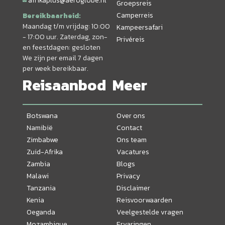
afrikaplus@aeroglobe.nl
Groepsreis
Camperreis
Bereikbaarheid:
Maandag t/m vrijdag: 10:00
Kampeersafari
- 17:00 uur. Zaterdag, zon-
Privéreis
en feestdagen: gesloten
We zijn per email 7 dagen
per week bereikbaar.
Reisaanbod
Meer
Botswana
Over ons
Namibië
Contact
Zimbabwe
Ons team
Zuid-Afrika
Vacatures
Zambia
Blogs
Malawi
Privacy
Tanzania
Disclaimer
Kenia
Reisvoorwaarden
Oeganda
Veelgestelde vragen
Mozambique
Ervaringen