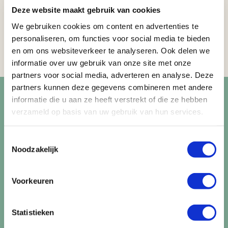
Cheeta project of het Swadini reptielen park. Voor golfers
Deze website maakt gebruik van cookies
is er de bekende Hans Merensky golf course. Wilde dieren
We gebruiken cookies om content en advertenties te
lopen hier vrijelijk rond en voegen een extra dimensie toe
personaliseren, om functies voor social media te bieden
aan uw spel. De course ligt 2km van Sefapane en de Lodge
en om ons websiteverkeer te analyseren. Ook delen we
kan een transfer verzorgen.
informatie over uw gebruik van onze site met onze
partners voor social media, adverteren en analyse. Deze
Blijf op de hoogte van de
partners kunnen deze gegevens combineren met andere
informatie die u aan ze heeft verstrekt of die ze hebben
mooiste reizen
verzameld op basis van uw gebruik van hun services.
Ontvang circa 1 maal per maand onze nieuwsbrief met de
Toestemmingsselectie
Noodzakelijk
laatste aanbiedingen. U kunt zich elk moment weer
uitschrijven via de afmeldlink in de nieuwsbrief.
Voorkeuren
Aanmelden
Lees in ons
privacybeleid
hoe wij zorgvuldig omgaan met uw
Statistieken
gegevens.