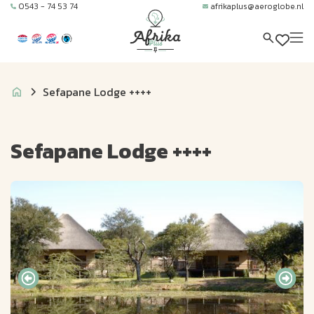
0543 - 74 53 74
afrikaplus@aeroglobe.nl
Sefapane Lodge ++++
Sefapane Lodge ++++