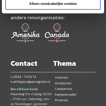
Alleen noodzakelijke cookies
Neem ook eens een kijkje bij onze
andere reisorganisaties:
Contact
Thema
0543 - 74 53 74
Autoreis
afrikaplus@aeroglobe.nl
Groepsreis
Camperreis
Bereikbaarheid:
Maandag t/m vrijdag: 10:00
Kampeersafari
- 17:00 uur. Zaterdag, zon-
Privéreis
en feestdagen: gesloten