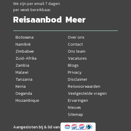
We zijn per email 7 dagen
per week bereikbaar.
Reisaanbod
Meer
Botswana
Over ons
Namibië
Contact
Zimbabwe
Ons team
Zuid-Afrika
Vacatures
Zambia
Blogs
Malawi
Privacy
Tanzania
Disclaimer
Kenia
Reisvoorwaarden
Oeganda
Veelgestelde vragen
Mozambique
Ervaringen
Nieuws
Sitemap
Aangesloten bij & lid van: