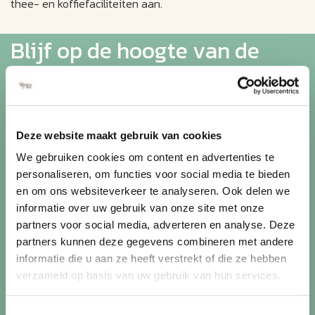
thee- en koffiefaciliteiten aan.
Blijf op de hoogte van de
mooiste reizen
Ontvang circa 1 maal per maand onze nieuwsbrief met de
Deze website maakt gebruik van cookies
laatste aanbiedingen. U kunt zich elk moment weer
uitschrijven via de afmeldlink in de nieuwsbrief.
We gebruiken cookies om content en advertenties te
personaliseren, om functies voor social media te bieden
Aanmelden
en om ons websiteverkeer te analyseren. Ook delen we
informatie over uw gebruik van onze site met onze
Lees in ons
privacybeleid
hoe wij zorgvuldig omgaan met uw
partners voor social media, adverteren en analyse. Deze
gegevens.
partners kunnen deze gegevens combineren met andere
informatie die u aan ze heeft verstrekt of die ze hebben
verzameld op basis van uw gebruik van hun services.
Toestemmingsselectie