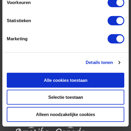
Voorkeuren
Statistieken
AfrikaPlus is al 25 jaar toonaangevend op de
Marketing
Nederlandse markt als reisspecialist. Ons
specialisme is het samenstellen van reizen tegen
de scherpste prijs in combinatie met de beste
service. Naast een zeer ruim aanbod van
Details tonen
georganiseerde rondreizen kunnen alle reizen
volledig op maat worden samengesteld.
Alle cookies toestaan
Selectie toestaan
Neem ook eens een kijkje bij onze
andere reisorganisaties:
Alleen noodzakelijke cookies