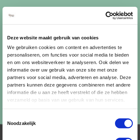
Ontvang circa 1 maal per maand onze nieuwsbrief met de
laatste aanbiedingen. U kunt zich elk moment weer
uitschrijven via de afmeldlink in de nieuwsbrief.
Aanmelden
Deze website maakt gebruik van cookies
We gebruiken cookies om content en advertenties te
Lees in ons
privacybeleid
hoe wij zorgvuldig omgaan met uw
personaliseren, om functies voor social media te bieden
gegevens.
en om ons websiteverkeer te analyseren. Ook delen we
informatie over uw gebruik van onze site met onze
partners voor social media, adverteren en analyse. Deze
partners kunnen deze gegevens combineren met andere
informatie die u aan ze heeft verstrekt of die ze hebben
verzameld op basis van uw gebruik van hun services.
Toestemmingsselectie
Noodzakelijk