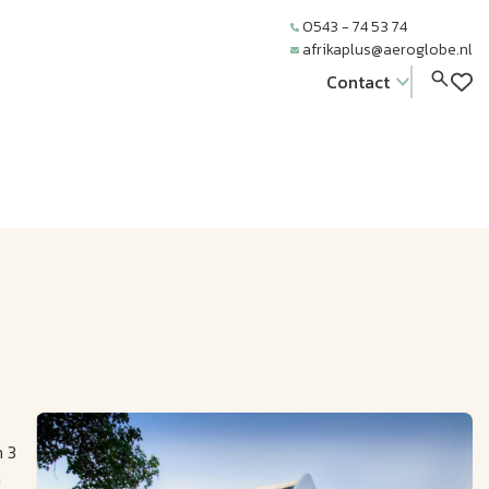
0543 - 74 53 74
afrikaplus@aeroglobe.nl
Contact
n 3
n