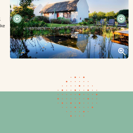
,
jke