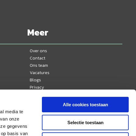
Meer
Over ons
Contact
Ons team
Vacatures
Blogs
Privacy
Disclaimer
Reisvoorwaarden
Alle cookies toestaan
Veelgestelde vragen
al media te
Ervaringen
 van onze
Selectie toestaan
Nieuws
deze gegevens
Sitemap
 op basis van