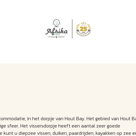
J
M
U
U
B
E
I
L
ccommodatie, in het dorpje van Hout Bay. Het gebied van Hout B
ige sfeer. Het vissersdorpje heeft een aantal zeer goede
uur kunt u diepzee vissen, duiken, paardrijden, kayakken op zee e