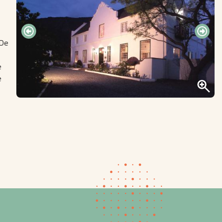
 De
e
e