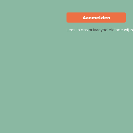
Aanmelden
Lees in ons
privacybeleid
hoe wij 