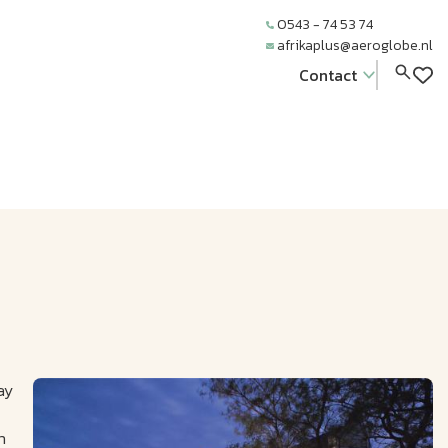
0543 - 74 53 74
afrikaplus@aeroglobe.nl
Contact
ay
n