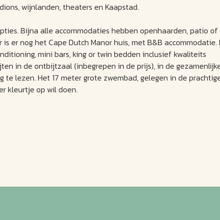
adions, wijnlanden, theaters en Kaapstad.
opties. Bijna alle accommodaties hebben openhaarden, patio of
der is er nog het Cape Dutch Manor huis, met B&B accommodatie.
ditioning, mini bars, king or twin bedden inclusief kwaliteits
en in de ontbijtzaal (inbegrepen in de prijs), in de gezamenlijk
ig te lezen. Het 17 meter grote zwembad, gelegen in de prachtig
er kleurtje op wil doen.