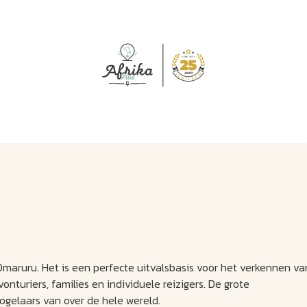
J
M
U
U
B
E
I
L
Omaruru. Het is een perfecte uitvalsbasis voor het verkennen va
nturiers, families en individuele reizigers. De grote
ogelaars van over de hele wereld.