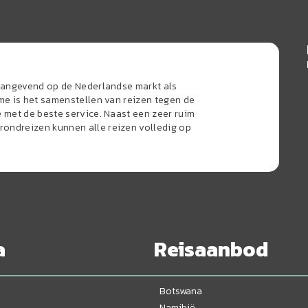
naangevend op de Nederlandse markt als
sme is het samenstellen van reizen tegen de
e met de beste service. Naast een zeer ruim
ondreizen kunnen alle reizen volledig op
a
Reisaanbod
Botswana
Namibië