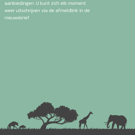
aanbiedingen. U kunt zich elk moment
weer uitschrijven via de afmeldlink in de
nieuwsbrief.