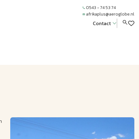
0543 - 74 53 74
afrikaplus@aeroglobe.nl
Contact
n