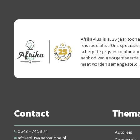
AfrikaPlus is al 25 jaar too
reisspecialist. Ons speciali
scherpste prijs in combinati
aanbod van georganiseerde r
maat worden samengesteld.
Contact
Them
0543 - 74 53 74
Autoreis
afrikaplus@aeroglobe.nl
Groepsreis