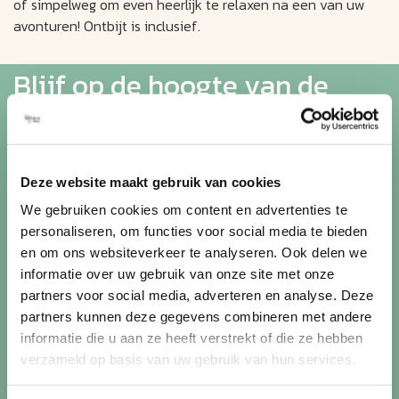
of simpelweg om even heerlijk te relaxen na een van uw
avonturen! Ontbijt is inclusief.
Blijf op de hoogte van de
mooiste reizen
Ontvang circa 1 maal per maand onze nieuwsbrief met de
Deze website maakt gebruik van cookies
laatste aanbiedingen. U kunt zich elk moment weer
We gebruiken cookies om content en advertenties te
uitschrijven via de afmeldlink in de nieuwsbrief.
personaliseren, om functies voor social media te bieden
en om ons websiteverkeer te analyseren. Ook delen we
Aanmelden
informatie over uw gebruik van onze site met onze
Lees in ons
privacybeleid
hoe wij zorgvuldig omgaan met uw
partners voor social media, adverteren en analyse. Deze
gegevens.
partners kunnen deze gegevens combineren met andere
informatie die u aan ze heeft verstrekt of die ze hebben
verzameld op basis van uw gebruik van hun services.