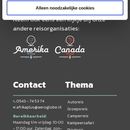
Alleen noodzakelijke cookies
Neem ook eens een kijkje bij onze
andere reisorganisaties:
Contact
Thema
0543 - 74 53 74
Autoreis
afrikaplus@aeroglobe.nl
Groepsreis
Camperreis
Bereikbaarheid:
Maandag t/m vrijdag: 10:00
Kampeersafari
- 17:00 uur. Zaterdag, zon-
Privéreis