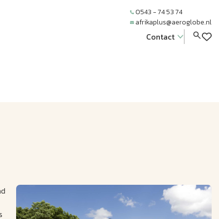
0543 - 74 53 74
afrikaplus@aeroglobe.nl
Contact
nd
s