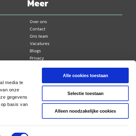
Meer
Over ons
Contact
Ons team
Vacatures
Blogs
Privacy
Disclaimer
Reisvoorwaarden
Alle cookies toestaan
Veelgestelde vragen
al media te
Ervaringen
 van onze
Selectie toestaan
Nieuws
deze gegevens
Sitemap
 op basis van
Alleen noodzakelijke cookies
Aangesloten bij & lid van: