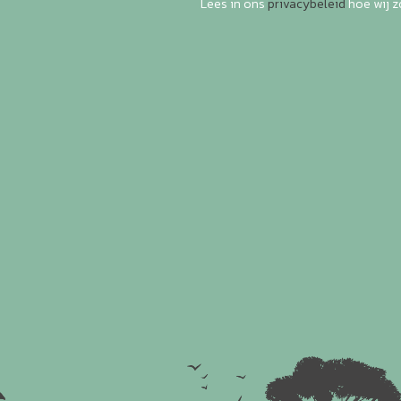
Lees in ons
privacybeleid
hoe wij 