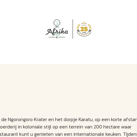
J
M
U
U
B
E
I
L
 de Ngorongoro Krater en het dorpje Karatu, op een korte afsta
erderij in koloniale stijl op een terrein van 200 hectare waar
staurant kunt u genieten van een internationale keuken. Tijden