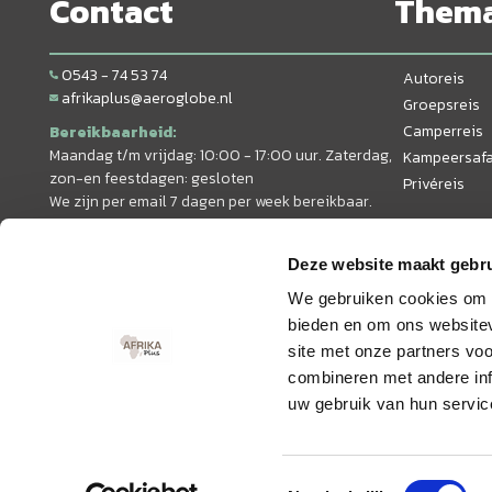
Contact
Them
0543 - 74 53 74
Autoreis
afrikaplus@aeroglobe.nl
Groepsreis
Camperreis
Bereikbaarheid:
Maandag t/m vrijdag: 10:00 - 17:00 uur. Zaterdag,
Kampeersafa
zon-en feestdagen: gesloten
Privéreis
We zijn per email 7 dagen per week bereikbaar.
Deze website maakt gebru
We gebruiken cookies om c
bieden en om ons websitev
site met onze partners vo
combineren met andere inf
uw gebruik van hun servic
© 2026 AfrikaPlus
Toestemmingsselectie