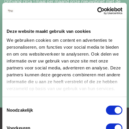
Ontvang circa 1 maal per maand onze nieuwsbrief met de
laatste aanbiedingen. U kunt zich elk moment weer
uitschrijven via de afmeldlink in de nieuwsbrief.
Aanmelden
Deze website maakt gebruik van cookies
Lees in ons
privacybeleid
hoe wij zorgvuldig omgaan met uw
We gebruiken cookies om content en advertenties te
gegevens.
personaliseren, om functies voor social media te bieden
en om ons websiteverkeer te analyseren. Ook delen we
informatie over uw gebruik van onze site met onze
partners voor social media, adverteren en analyse. Deze
partners kunnen deze gegevens combineren met andere
informatie die u aan ze heeft verstrekt of die ze hebben
verzameld op basis van uw gebruik van hun services.
Toestemmingsselectie
Noodzakelijk
Voorkeuren