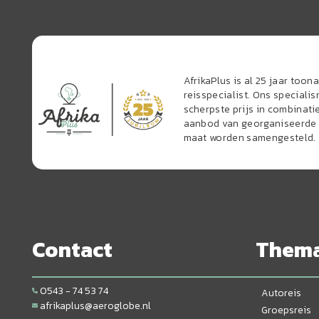
AfrikaPlus is al 25 jaar too
reisspecialist. Ons speciali
scherpste prijs in combinati
aanbod van georganiseerde r
maat worden samengesteld.
Contact
Them
0543 - 74 53 74
Autoreis
afrikaplus@aeroglobe.nl
Groepsreis