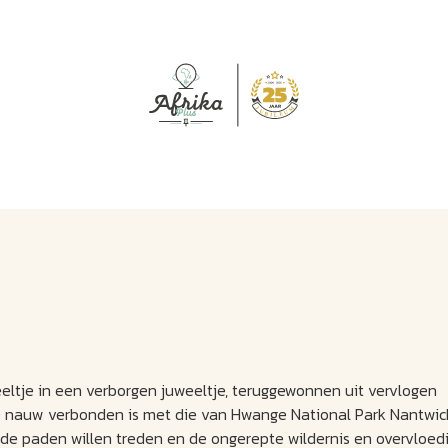
J
M
U
U
B
E
I
L
eltje in een verborgen juweeltje, teruggewonnen uit vervlogen
e nauw verbonden is met die van Hwange National Park Nantwic
nde paden willen treden en de ongerepte wildernis en overvloed