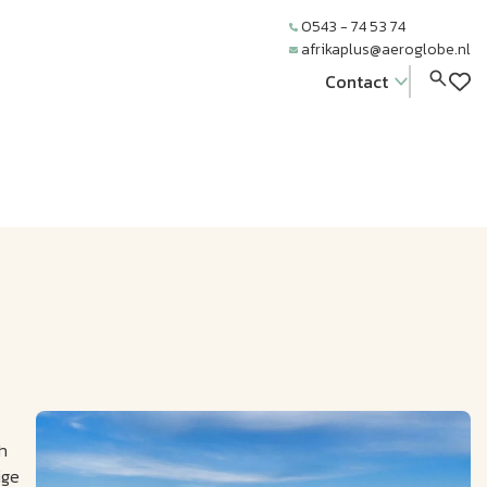
0543 - 74 53 74
afrikaplus@aeroglobe.nl
Contact
h
ige