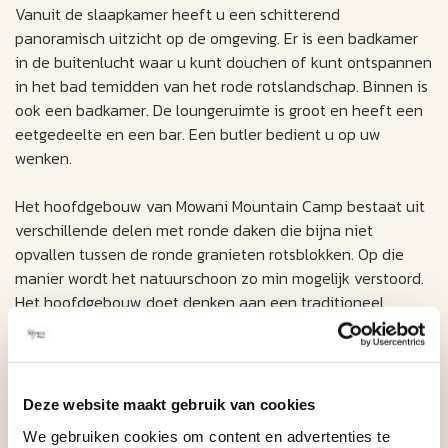
Vanuit de slaapkamer heeft u een schitterend
panoramisch uitzicht op de omgeving. Er is een badkamer
in de buitenlucht waar u kunt douchen of kunt ontspannen
in het bad temidden van het rode rotslandschap. Binnen is
ook een badkamer. De loungeruimte is groot en heeft een
eetgedeelte en een bar. Een butler bedient u op uw
wenken.
Het hoofdgebouw van Mowani Mountain Camp bestaat uit
verschillende delen met ronde daken die bijna niet
opvallen tussen de ronde granieten rotsblokken. Op die
manier wordt het natuurschoon zo min mogelijk verstoord.
Het hoofdgebouw doet denken aan een traditioneel
Afrikaans dorpje.
Vanuit het restaurant van het hoofdgebouw heeft u bijna
360 graden uitzicht op de omgeving. Onder het hoge ronde
Deze website maakt gebruik van cookies
dak kunt u hier heerlijke maaltijden nuttigen. In het
We gebruiken cookies om content en advertenties te
hoofdgebouw vindt u ook de lounge, waar u zich rustig