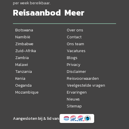
per week bereikbaar.
Reisaanbod
Meer
Botswana
Over ons
Namibië
Contact
Zimbabwe
Ons team
Zuid-Afrika
Vacatures
Zambia
Blogs
Malawi
Privacy
Tanzania
Disclaimer
Kenia
Reisvoorwaarden
Oeganda
Veelgestelde vragen
Mozambique
Ervaringen
Nieuws
Sitemap
Aangesloten bij & lid van: