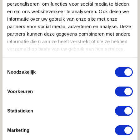
personaliseren, om functies voor social media te bieden
kunt terugtrekken.
en om ons websiteverkeer te analyseren. Ook delen we
informatie over uw gebruik van onze site met onze
Het Mowani Mountain Camp beschikt over een prachtig
partners voor social media, adverteren en analyse. Deze
zwembad gelegen tussen grote rotsblokken. Op het dek
partners kunnen deze gegevens combineren met andere
kunt u in een van de ligstoelen genieten van de Afrikaanse
informatie die u aan ze heeft verstrekt of die ze hebben
zon met een koud drankje in de hand.
verzameld op basis van uw gebruik van hun services.
Mowani Mountain Camp organiseert verschillende excursies,
Toestemmingsselectie
zoals wandelingen door de prachtige natuurlandschappen
Noodzakelijk
en safari's op zoek naar de woestijn olifant en de
zeldzame zwarte neushoorn. Het gebied is bovendien een
historische schatkamer die u kunt ontdekken met een
Voorkeuren
excursie naar onder meer Twijfelfontein. Hier ziet u
rotstekeningen van de bushmen van meer dan 2500 jaar
Statistieken
oud. De prehistorische tekeningen en graveringen behoren
tot een van de best bewaarde in zuidelijk Afrika.
Marketing
Ontbijt en diner is inbegrepen.