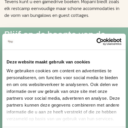
Tevens kunt u een gamedrive boeken. Mopani biedt zoals
elk restcamp eenvoudige maar schone accommodaties in
de vorm van bungalows en guest cottages.
Blijf op de hoogte van de
mooiste reizen
Deze website maakt gebruik van cookies
Ontvang circa 1 maal per maand onze nieuwsbrief met de
laatste aanbiedingen. U kunt zich elk moment weer
We gebruiken cookies om content en advertenties te
uitschrijven via de afmeldlink in de nieuwsbrief.
personaliseren, om functies voor social media te bieden
en om ons websiteverkeer te analyseren. Ook delen we
Aanmelden
informatie over uw gebruik van onze site met onze
partners voor social media, adverteren en analyse. Deze
Lees in ons
privacybeleid
hoe wij zorgvuldig omgaan met uw
partners kunnen deze gegevens combineren met andere
gegevens.
informatie die u aan ze heeft verstrekt of die ze hebben
verzameld op basis van uw gebruik van hun services.