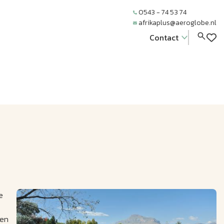
0543 - 74 53 74
afrikaplus@aeroglobe.nl
Contact
e
een