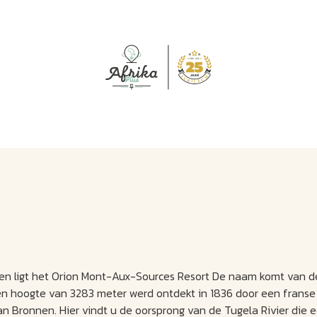
J
M
U
U
B
E
I
L
gen ligt het Orion Mont-Aux-Sources Resort De naam komt van d
n hoogte van 3283 meter werd ontdekt in 1836 door een franse
n Bronnen. Hier vindt u de oorsprong van de Tugela Rivier die 