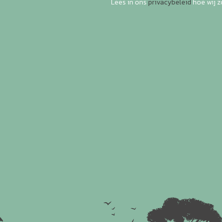
Lees in ons
privacybeleid
hoe wij 