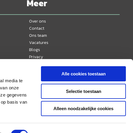
Meer
Over ons
Contact
Ons team
Vacatures
Blogs
Privacy
Disclaimer
Reisvoorwaarden
Alle cookies toestaan
Veelgestelde vragen
al media te
Ervaringen
 van onze
Selectie toestaan
Nieuws
deze gegevens
Sitemap
 op basis van
Alleen noodzakelijke cookies
Aangesloten bij & lid van: