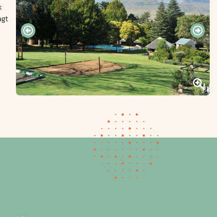
k
agt