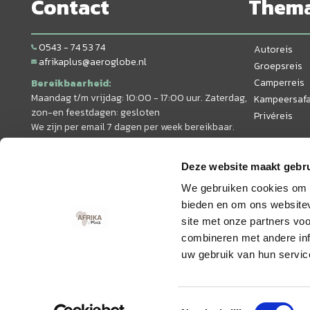
Contact
Them
0543 - 74 53 74
Autoreis
afrikaplus@aeroglobe.nl
Groepsreis
Camperreis
Bereikbaarheid:
Maandag t/m vrijdag: 10:00 - 17:00 uur. Zaterdag,
Kampeersafa
zon-en feestdagen: gesloten
Privéreis
We zijn per email 7 dagen per week bereikbaar.
Deze website maakt gebru
We gebruiken cookies om c
bieden en om ons websitev
site met onze partners vo
combineren met andere inf
uw gebruik van hun servic
© 2026 AfrikaPlus
Toestemmingsselectie