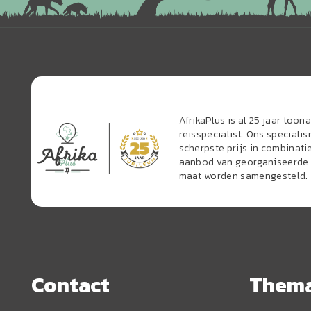
AfrikaPlus is al 25 jaar too
reisspecialist. Ons speciali
scherpste prijs in combinati
aanbod van georganiseerde r
maat worden samengesteld.
Contact
Them