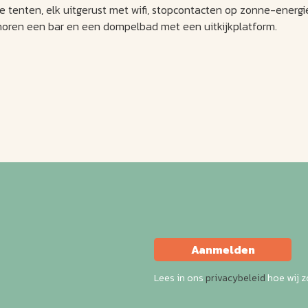
le tenten, elk uitgerust met wifi, stopcontacten op zonne-energi
horen een bar en een dompelbad met een uitkijkplatform.
Aanmelden
Lees in ons
privacybeleid
hoe wij 