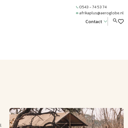
0543 - 74 53 74
afrikaplus@aeroglobe.nl
Contact
l