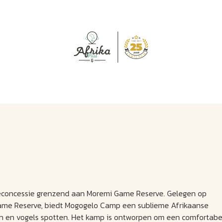
J
M
U
U
B
E
I
L
véconcessie grenzend aan Moremi Game Reserve. Gelegen op
Game Reserve, biedt Mogogelo Camp een sublieme Afrikaanse
sh en vogels spotten. Het kamp is ontworpen om een comfortabe