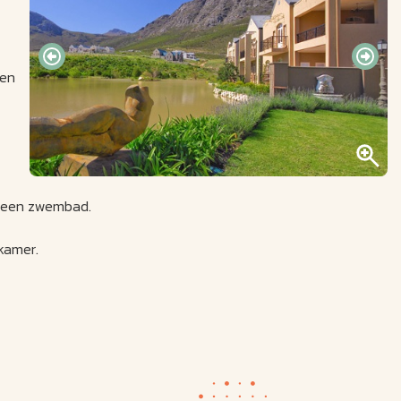
den
en een zwembad.
dkamer.