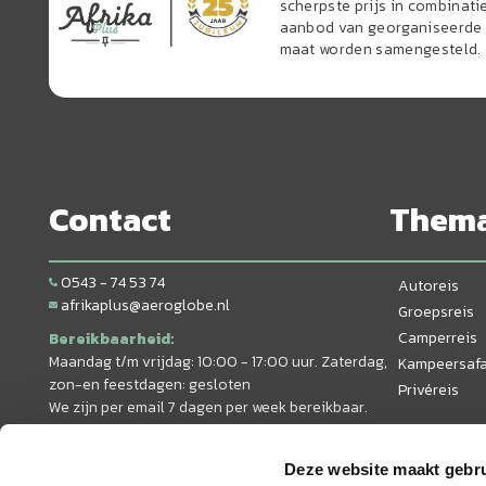
scherpste prijs in combinati
aanbod van georganiseerde r
maat worden samengesteld.
Contact
Them
0543 - 74 53 74
Autoreis
afrikaplus@aeroglobe.nl
Groepsreis
Camperreis
Bereikbaarheid:
Maandag t/m vrijdag: 10:00 - 17:00 uur. Zaterdag,
Kampeersafa
zon-en feestdagen: gesloten
Privéreis
We zijn per email 7 dagen per week bereikbaar.
Deze website maakt gebru