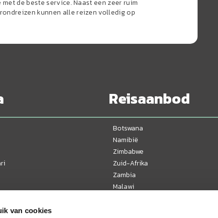
e met de beste service. Naast een zeer ruim
ondreizen kunnen alle reizen volledig op
a
Reisaanbod
Botswana
Namibië
Zimbabwe
ri
Zuid-Afrika
Zambia
Malawi
Tanzania
Kenia
ik van cookies