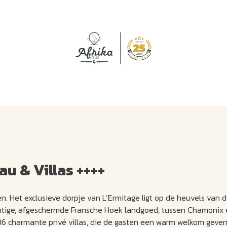
J
M
U
U
B
E
I
L
u & Villas ++++
en. Het exclusieve dorpje van L’Ermitage ligt op de heuvels van 
achtige, afgeschermde Fransche Hoek landgoed, tussen Chamonix
 36 charmante privé villas, die de gasten een warm welkom geve