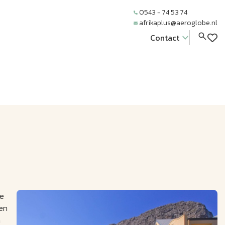
0543 - 74 53 74
afrikaplus@aeroglobe.nl
Contact
de
 en
n