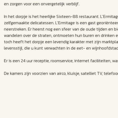
en zorgen voor een onvergetelijk verblijf.
In het dorpje is het heerlijke Sixteen-88 restaurant. L’Ermit
zelfgemaakte delicatessen. L’Ermitage is een gast georiëntee
neerstreken. Er heerst nog een sfeer van de oude tijden en bi
wandelen over de straten, ontmoeten hun buren en drinken een
toch heeft het dorpje een levendig karakter met zijn marktp
levensstijl, die u kunt verwachten in de eet- en wijnhoofdsta
Er is een 24 uur receptie, roomservice, internet faciliteiten, 
De kamers zijn voorzien van airco, kluisje, satelliet TV, telefo