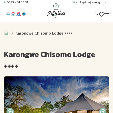
0543 - 74 53 74
afrikaplus@aeroglobe.nl
Karongwe Chisomo Lodge ++++
Karongwe Chisomo Lodge
++++