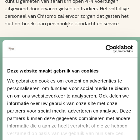
kunt u genieten van safari’s in open 4×4 voertuigen,
uitgevoerd door ervaren gidsen en trackers. Het voltallige
personeel van Chisomo zal ervoor zorgen dat gasten het
niet ontbreekt aan persoonlijke aandacht en service.
Blijf op de hoogte van de
mooiste reizen
Deze website maakt gebruik van cookies
Ontvang circa 1 maal per maand onze nieuwsbrief met de
We gebruiken cookies om content en advertenties te
laatste aanbiedingen. U kunt zich elk moment weer
personaliseren, om functies voor social media te bieden
uitschrijven via de afmeldlink in de nieuwsbrief.
en om ons websiteverkeer te analyseren. Ook delen we
informatie over uw gebruik van onze site met onze
Aanmelden
partners voor social media, adverteren en analyse. Deze
Lees in ons
privacybeleid
hoe wij zorgvuldig omgaan met uw
partners kunnen deze gegevens combineren met andere
gegevens.
informatie die u aan ze heeft verstrekt of die ze hebben
verzameld op basis van uw gebruik van hun services.