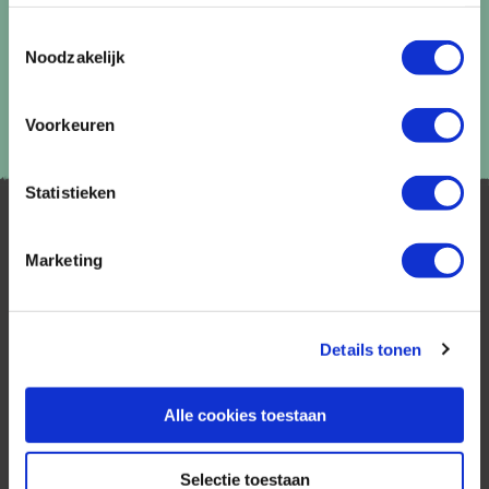
Toestemmingsselectie
Noodzakelijk
Voorkeuren
Statistieken
Marketing
Details tonen
AfrikaPlus is al 25 jaar toonaangevend op de
Nederlandse markt als reisspecialist. Ons
specialisme is het samenstellen van reizen tegen
Alle cookies toestaan
de scherpste prijs in combinatie met de beste
service. Naast een zeer ruim aanbod van
Selectie toestaan
georganiseerde rondreizen kunnen alle reizen