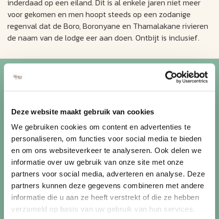
inderdaad op een eiland. Dit is al enkele jaren niet meer
voor gekomen en men hoopt steeds op een zodanige
regenval dat de Boro, Boronyane en Thamalakane rivieren
de naam van de lodge eer aan doen. Ontbijt is inclusief.
Blijf op de hoogte van de
mooiste reizen
Deze website maakt gebruik van cookies
Ontvang circa 1 maal per maand onze nieuwsbrief met de
We gebruiken cookies om content en advertenties te
laatste aanbiedingen. U kunt zich elk moment weer
personaliseren, om functies voor social media te bieden
uitschrijven via de afmeldlink in de nieuwsbrief.
en om ons websiteverkeer te analyseren. Ook delen we
informatie over uw gebruik van onze site met onze
Aanmelden
partners voor social media, adverteren en analyse. Deze
Lees in ons
privacybeleid
hoe wij zorgvuldig omgaan met uw
partners kunnen deze gegevens combineren met andere
gegevens.
informatie die u aan ze heeft verstrekt of die ze hebben
verzameld op basis van uw gebruik van hun services.