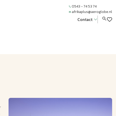
0543 - 74 53 74
afrikaplus@aeroglobe.nl
Contact
r
n