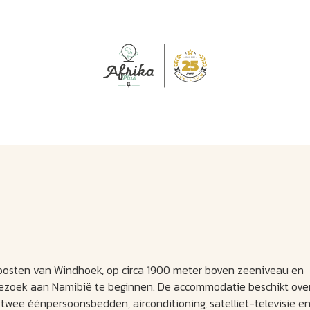
J
M
U
U
B
E
I
L
 oosten van Windhoek, op circa 1900 meter boven zeeniveau en
bezoek aan Namibië te beginnen. De accommodatie beschikt ove
twee éénpersoonsbedden, airconditioning, satelliet-televisie e