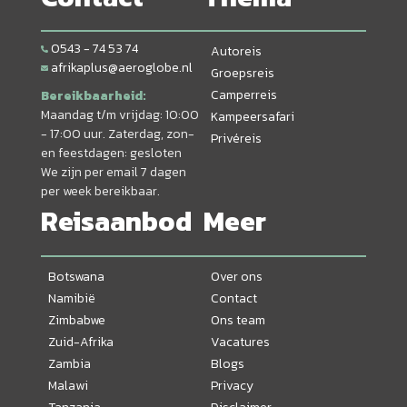
0543 - 74 53 74
Autoreis
afrikaplus@aeroglobe.nl
Groepsreis
Camperreis
Bereikbaarheid:
Maandag t/m vrijdag: 10:00
Kampeersafari
- 17:00 uur. Zaterdag, zon-
Privéreis
en feestdagen: gesloten
We zijn per email 7 dagen
per week bereikbaar.
Reisaanbod
Meer
Botswana
Over ons
Namibië
Contact
Zimbabwe
Ons team
Zuid-Afrika
Vacatures
Zambia
Blogs
Malawi
Privacy