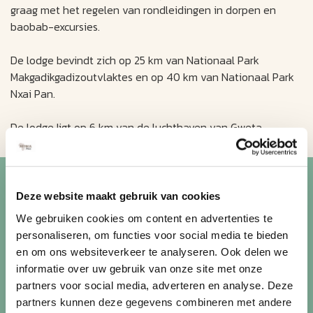
graag met het regelen van rondleidingen in dorpen en
baobab-excursies.
De lodge bevindt zich op 25 km van Nationaal Park
Makgadikgadizoutvlaktes en op 40 km van Nationaal Park
Nxai Pan.
De lodge ligt op 6 km van de luchthaven van Gweta.
Blijf op de hoogte van de
Deze website maakt gebruik van cookies
mooiste reizen
We gebruiken cookies om content en advertenties te
personaliseren, om functies voor social media te bieden
Ontvang circa 1 maal per maand onze nieuwsbrief met de
en om ons websiteverkeer te analyseren. Ook delen we
laatste aanbiedingen. U kunt zich elk moment weer
informatie over uw gebruik van onze site met onze
uitschrijven via de afmeldlink in de nieuwsbrief.
partners voor social media, adverteren en analyse. Deze
partners kunnen deze gegevens combineren met andere
Aanmelden