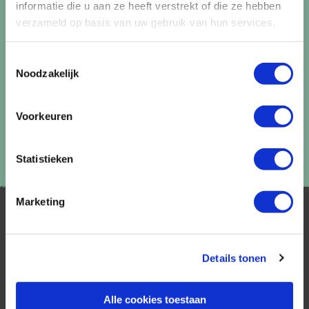
informatie die u aan ze heeft verstrekt of die ze hebben
verzameld op basis van uw gebruik van hun services.
Lees in ons
privacybeleid
hoe wij zorgvuldig omgaan met uw
gegevens.
Toestemmingsselectie
Noodzakelijk
Voorkeuren
Statistieken
Marketing
Details tonen
Alle cookies toestaan
AfrikaPlus is al 25 jaar toonaangevend op de