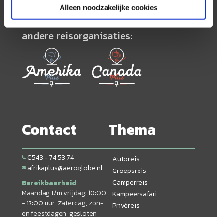
Alleen noodzakelijke cookies
Neem ook eens een kijkje bij onze
andere reisorganisaties:
Contact
Thema
0543 - 74 53 74
Autoreis
afrikaplus@aeroglobe.nl
Groepsreis
Camperreis
Bereikbaarheid:
Maandag t/m vrijdag: 10:00
Kampeersafari
- 17:00 uur. Zaterdag, zon-
Privéreis
en feestdagen: gesloten