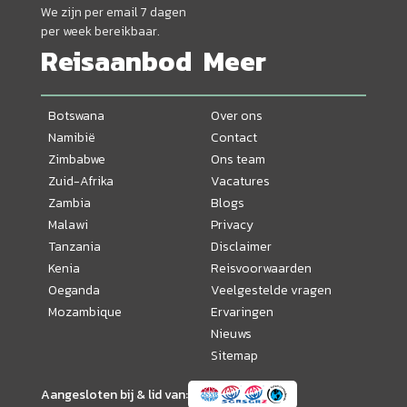
We zijn per email 7 dagen
per week bereikbaar.
Reisaanbod
Meer
Botswana
Over ons
Namibië
Contact
Zimbabwe
Ons team
Zuid-Afrika
Vacatures
Zambia
Blogs
Malawi
Privacy
Tanzania
Disclaimer
Kenia
Reisvoorwaarden
Oeganda
Veelgestelde vragen
Mozambique
Ervaringen
Nieuws
Sitemap
Aangesloten bij & lid van: