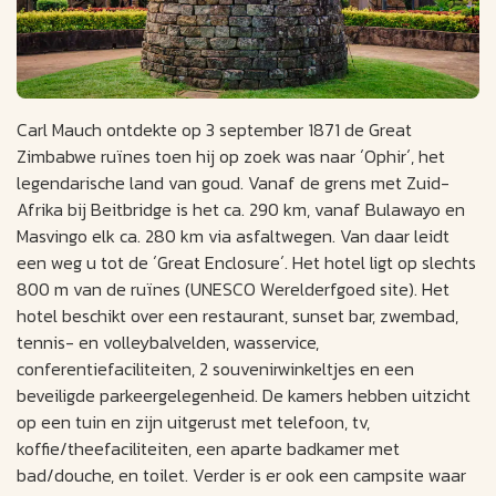
Carl Mauch ontdekte op 3 september 1871 de Great
Zimbabwe ruïnes toen hij op zoek was naar ´Ophir´, het
legendarische land van goud. Vanaf de grens met Zuid-
Afrika bij Beitbridge is het ca. 290 km, vanaf Bulawayo en
Masvingo elk ca. 280 km via asfaltwegen. Van daar leidt
een weg u tot de ´Great Enclosure´. Het hotel ligt op slechts
800 m van de ruïnes (UNESCO Werelderfgoed site). Het
hotel beschikt over een restaurant, sunset bar, zwembad,
tennis- en volleybalvelden, wasservice,
conferentiefaciliteiten, 2 souvenirwinkeltjes en een
beveiligde parkeergelegenheid. De kamers hebben uitzicht
op een tuin en zijn uitgerust met telefoon, tv,
koffie/theefaciliteiten, een aparte badkamer met
bad/douche, en toilet. Verder is er ook een campsite waar