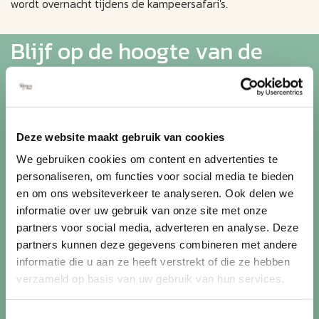
wordt overnacht tijdens de kampeersafari's.
Blijf op de hoogte van de
mooiste reizen
Ontvang circa 1 maal per maand onze nieuwsbrief met de
Deze website maakt gebruik van cookies
laatste aanbiedingen. U kunt zich elk moment weer
uitschrijven via de afmeldlink in de nieuwsbrief.
We gebruiken cookies om content en advertenties te
personaliseren, om functies voor social media te bieden
Aanmelden
en om ons websiteverkeer te analyseren. Ook delen we
informatie over uw gebruik van onze site met onze
Lees in ons
privacybeleid
hoe wij zorgvuldig omgaan met uw
partners voor social media, adverteren en analyse. Deze
gegevens.
partners kunnen deze gegevens combineren met andere
informatie die u aan ze heeft verstrekt of die ze hebben
verzameld op basis van uw gebruik van hun services.
Toestemmingsselectie