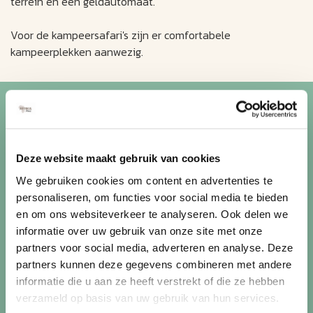
terrein en een geldautomaat.
Voor de kampeersafari's zijn er comfortabele
kampeerplekken aanwezig.
Blijf op de hoogte van de
mooiste reizen
Deze website maakt gebruik van cookies
Ontvang circa 1 maal per maand onze nieuwsbrief met de
We gebruiken cookies om content en advertenties te
laatste aanbiedingen. U kunt zich elk moment weer
personaliseren, om functies voor social media te bieden
uitschrijven via de afmeldlink in de nieuwsbrief.
en om ons websiteverkeer te analyseren. Ook delen we
informatie over uw gebruik van onze site met onze
Aanmelden
partners voor social media, adverteren en analyse. Deze
Lees in ons
privacybeleid
hoe wij zorgvuldig omgaan met uw
partners kunnen deze gegevens combineren met andere
gegevens.
informatie die u aan ze heeft verstrekt of die ze hebben
verzameld op basis van uw gebruik van hun services.