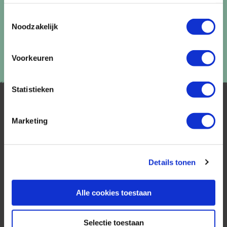
Toestemmingsselectie
Noodzakelijk
Voorkeuren
Statistieken
Marketing
Details tonen
AfrikaPlus is al 25 jaar toonaangevend op de
Nederlandse markt als reisspecialist. Ons
specialisme is het samenstellen van reizen tegen
Alle cookies toestaan
de scherpste prijs in combinatie met de beste
service. Naast een zeer ruim aanbod van
Selectie toestaan
georganiseerde rondreizen kunnen alle reizen