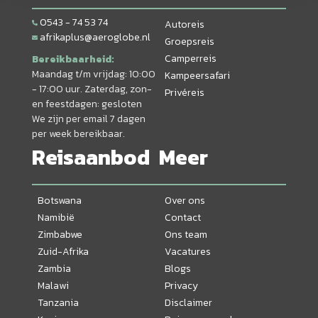
0543 - 74 53 74
Autoreis
afrikaplus@aeroglobe.nl
Groepsreis
Camperreis
Bereikbaarheid:
Maandag t/m vrijdag: 10:00
Kampeersafari
- 17:00 uur. Zaterdag, zon-
Privéreis
en feestdagen: gesloten
We zijn per email 7 dagen
per week bereikbaar.
Reisaanbod
Meer
Botswana
Over ons
Namibië
Contact
Zimbabwe
Ons team
Zuid-Afrika
Vacatures
Zambia
Blogs
Malawi
Privacy
Tanzania
Disclaimer