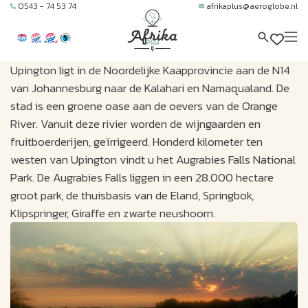
0543 - 74 53 74
afrikaplus@aeroglobe.nl
Upington ligt in de Noordelijke Kaapprovincie aan de N14
van Johannesburg naar de Kalahari en Namaqualand. De
stad is een groene oase aan de oevers van de Orange
River. Vanuit deze rivier worden de wijngaarden en
fruitboerderijen, geïrrigeerd. Honderd kilometer ten
westen van Upington vindt u het Augrabies Falls National
Park. De Augrabies Falls liggen in een 28.000 hectare
groot park, de thuisbasis van de Eland, Springbok,
Klipspringer, Giraffe en zwarte neushoorn.