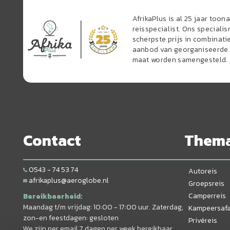
AfrikaPlus is al 25 jaar too
reisspecialist. Ons speciali
scherpste prijs in combinati
aanbod van georganiseerde r
maat worden samengesteld.
Contact
Them
0543 - 74 53 74
Autoreis
afrikaplus@aeroglobe.nl
Groepsreis
Camperreis
Bereikbaarheid:
Maandag t/m vrijdag: 10:00 - 17:00 uur. Zaterdag,
Kampeersafa
zon-en feestdagen: gesloten
Privéreis
We zijn per email 7 dagen per week bereikbaar.