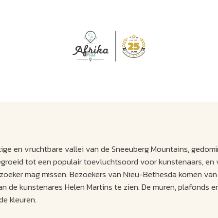
J
M
U
U
B
E
I
L
htige en vruchtbare vallei van de Sneeuberg Mountains, gedom
egroeid tot een populair toevluchtsoord voor kunstenaars, en
e bezoeker mag missen. Bezoekers van Nieu-Bethesda komen van
n de kunstenares Helen Martins te zien. De muren, plafonds en
de kleuren.