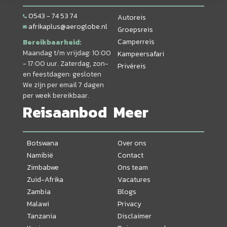
0543 - 74 53 74
Autoreis
afrikaplus@aeroglobe.nl
Groepsreis
Camperreis
Bereikbaarheid:
Maandag t/m vrijdag: 10:00
Kampeersafari
- 17:00 uur. Zaterdag, zon-
Privéreis
en feestdagen: gesloten
We zijn per email 7 dagen
per week bereikbaar.
Reisaanbod
Meer
Botswana
Over ons
Namibië
Contact
Zimbabwe
Ons team
Zuid-Afrika
Vacatures
Zambia
Blogs
Malawi
Privacy
Tanzania
Disclaimer