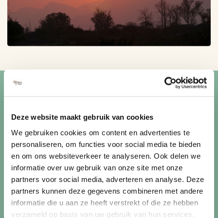
Blijf op de hoogte van de
mooiste reizen
Deze website maakt gebruik van cookies
Ontvang circa 1 maal per maand onze nieuwsbrief met de
We gebruiken cookies om content en advertenties te
laatste aanbiedingen. U kunt zich elk moment weer
personaliseren, om functies voor social media te bieden
uitschrijven via de afmeldlink in de nieuwsbrief.
en om ons websiteverkeer te analyseren. Ook delen we
informatie over uw gebruik van onze site met onze
Aanmelden
partners voor social media, adverteren en analyse. Deze
partners kunnen deze gegevens combineren met andere
Lees in ons
privacybeleid
hoe wij zorgvuldig omgaan met uw
informatie die u aan ze heeft verstrekt of die ze hebben
gegevens.
verzameld op basis van uw gebruik van hun services.