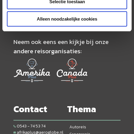
service. Naast een zeer ruim aanbod van
Selectie toestaan
georganiseerde rondreizen kunnen alle reizen
volledig op maat worden samengesteld.
Alleen noodzakelijke cookies
Neem ook eens een kijkje bij onze
andere reisorganisaties:
Contact
Thema
0543 - 74 53 74
Autoreis
afrikaplus@aeroglobe.nl