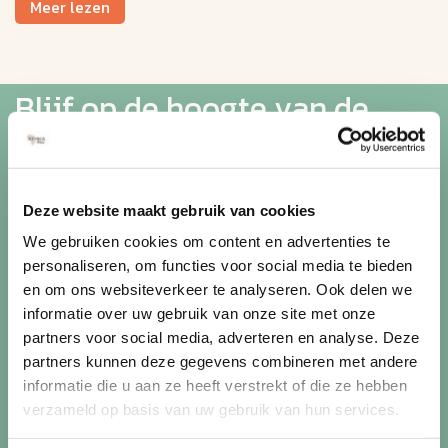
Meer lezen
lucht geniet u van adembenemende uitzichten over
rivieren, bergketens, bushveld en landbouwgronden,
terwijl de stilte alleen wordt onderbroken door het af en
toe ontsteken van de brander. Na de landing wordt deze
Blijf op de hoogte van de
bijzondere ervaring traditioneel afgesloten met een
feestelijk ontbijt. Een ballonvaart behoort zonder twijfel
mooiste reizen
tot de meest exclusieve excursies die u tijdens uw reis
door Zuid-Afrika kunt beleven.
Ontvang circa 1 maal per maand onze nieuwsbrief met de
Deze website maakt gebruik van cookies
laatste aanbiedingen. U kunt zich elk moment weer
We gebruiken cookies om content en advertenties te
uitschrijven via de afmeldlink in de nieuwsbrief.
personaliseren, om functies voor social media te bieden
en om ons websiteverkeer te analyseren. Ook delen we
Aanmelden
informatie over uw gebruik van onze site met onze
partners voor social media, adverteren en analyse. Deze
Lees in ons
privacybeleid
hoe wij zorgvuldig omgaan met uw
partners kunnen deze gegevens combineren met andere
gegevens.
informatie die u aan ze heeft verstrekt of die ze hebben
verzameld op basis van uw gebruik van hun services.