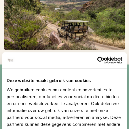
Blijf op de hoogte van de
Deze website maakt gebruik van cookies
mooiste reizen
We gebruiken cookies om content en advertenties te
personaliseren, om functies voor social media te bieden
Ontvang circa 1 maal per maand onze nieuwsbrief met de
en om ons websiteverkeer te analyseren. Ook delen we
laatste aanbiedingen. U kunt zich elk moment weer
informatie over uw gebruik van onze site met onze
uitschrijven via de afmeldlink in de nieuwsbrief.
partners voor social media, adverteren en analyse. Deze
partners kunnen deze gegevens combineren met andere
Aanmelden