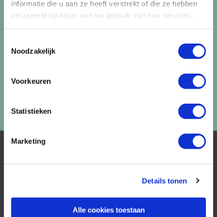
informatie die u aan ze heeft verstrekt of die ze hebben
verzameld op basis van uw gebruik van hun services.
Lees in ons
privacybeleid
hoe wij zorgvuldig omgaan met uw
gegevens.
Toestemmingsselectie
Noodzakelijk
Voorkeuren
Statistieken
Marketing
Details tonen
Alle cookies toestaan
AfrikaPlus is al 25 jaar toonaangevend op de