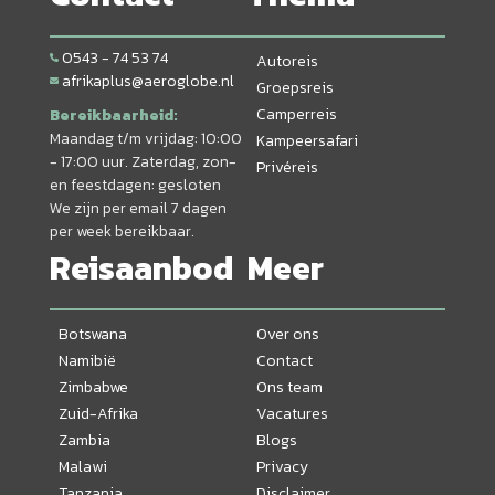
0543 - 74 53 74
Autoreis
afrikaplus@aeroglobe.nl
Groepsreis
Camperreis
Bereikbaarheid:
Maandag t/m vrijdag: 10:00
Kampeersafari
- 17:00 uur. Zaterdag, zon-
Privéreis
en feestdagen: gesloten
We zijn per email 7 dagen
per week bereikbaar.
Reisaanbod
Meer
Botswana
Over ons
Namibië
Contact
Zimbabwe
Ons team
Zuid-Afrika
Vacatures
Zambia
Blogs
Malawi
Privacy
Tanzania
Disclaimer