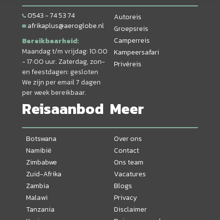
0543 - 74 53 74
Autoreis
afrikaplus@aeroglobe.nl
Groepsreis
Camperreis
Bereikbaarheid:
Maandag t/m vrijdag: 10:00
Kampeersafari
- 17:00 uur. Zaterdag, zon-
Privéreis
en feestdagen: gesloten
We zijn per email 7 dagen
per week bereikbaar.
Reisaanbod
Meer
Botswana
Over ons
Namibië
Contact
Zimbabwe
Ons team
Zuid-Afrika
Vacatures
Zambia
Blogs
Malawi
Privacy
Tanzania
Disclaimer